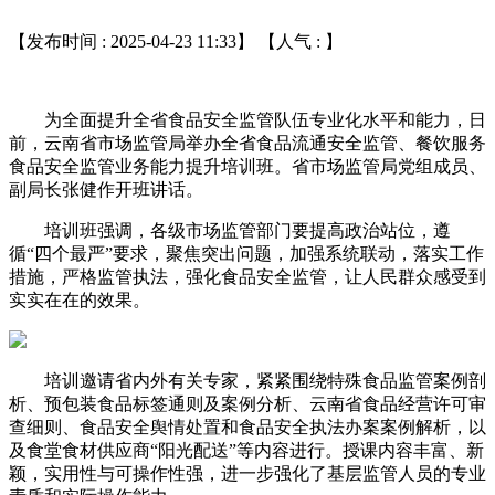
【发布时间 : 2025-04-23 11:33】 【人气 :
】
为全面提升全省食品安全监管队伍专业化水平和能力，日
前，云南省市场监管局举办全省食品流通安全监管、餐饮服务
食品安全监管业务能力提升培训班。省市场监管局党组成员、
副局长张健作开班讲话。
培训班强调，各级市场监管部门要提高政治站位，遵
循“四个最严”要求，聚焦突出问题，加强系统联动，落实工作
措施，严格监管执法，强化食品安全监管，让人民群众感受到
实实在在的效果。
培训邀请省内外有关专家，紧紧围绕特殊食品监管案例剖
析、预包装食品标签通则及案例分析、云南省食品经营许可审
查细则、食品安全舆情处置和食品安全执法办案案例解析，以
及食堂食材供应商“阳光配送”等内容进行。授课内容丰富、新
颖，实用性与可操作性强，进一步强化了基层监管人员的专业