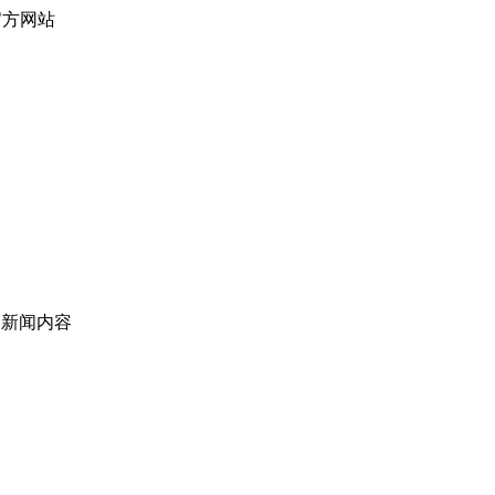
官方网站
> 新闻内容