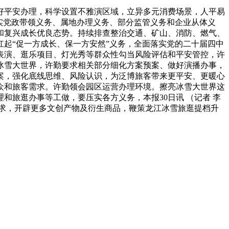
好平安办理，科学设置不雅演区域，立异多元消费场景，人平易
实党政带领义务、属地办理义务、部分监管义务和企业从体义
和复兴成长优良态势。持续排查整治交通、矿山、消防、燃气、
起“促一方成长、保一方安然”义务，全面落实党的二十届四中
表演、逛乐项目、灯光秀等群众性勾当风险评估和平安管控，许
冰雪大世界，许勤要求相关部分细化方案预案、做好演播办事，
案，强化底线思维、风险认识，为泛博旅客带来更平安、更暖心
群众和旅客需求。许勤领会园区运营办理环境。擦亮冰雪大世界这
和旅逛办事等工做，要压实各方义务，本报30日讯 （记者 李
要求，开辟更多文创产物及衍生商品，鞭策龙江冰雪旅逛提档升