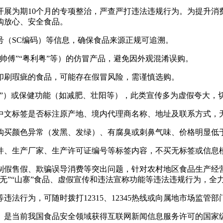
为期10个月的专项整治，严查严打违法违规行为。为提升消
购放心、安全食品。
（SC编码）等信息，确保食品来源正规可追溯。
傅”“粤利粤”等）的仿冒产品，避免因外观混淆误购。
刷瑕疵的食品，可能存在假冒风险，需谨慎选购。
）或保健功能（如减肥、壮阳等），此类宣传多为虚假夸大，
文标签是否标注原产地、境内代理商名称、地址及联系方式，
买颜色异常（发黑、发绿）、有腐臭或刺鼻气味、价格明显低
、生产厂家、生产许可证编号等标签内容，不买无标签或信息
假售假、欺骗误导消费等突出问题，针对农村地区食品生产经营
无”“山寨”食品、虚假宣传和违法宣称功能等违法违规行为，全
行为，可随时拨打12315、12345热线或向属地市场监管
是当前我国食品安全领域获得互联网新闻信息服务许可的国家