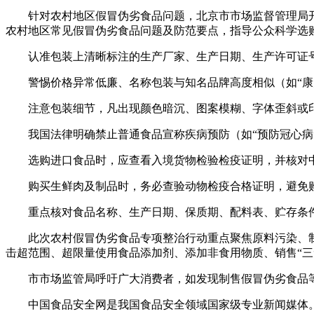
针对农村地区假冒伪劣食品问题，北京市市场监督管理局开展
农村地区常见假冒伪劣食品问题及防范要点，指导公众科学选
认准包装上清晰标注的生产厂家、生产日期、生产许可证号
警惕价格异常低廉、名称包装与知名品牌高度相似（如“康帅
注意包装细节，凡出现颜色暗沉、图案模糊、字体歪斜或印
我国法律明确禁止普通食品宣称疾病预防（如“预防冠心病”
选购进口食品时，应查看入境货物检验检疫证明，并核对中
购买生鲜肉及制品时，务必查验动物检疫合格证明，避免购
重点核对食品名称、生产日期、保质期、配料表、贮存条件
此次农村假冒伪劣食品专项整治行动重点聚焦原料污染、制
击超范围、超限量使用食品添加剂、添加非食用物质、销售“三
市市场监管局呼吁广大消费者，如发现制售假冒伪劣食品等违法
中国食品安全网是我国食品安全领域国家级专业新闻媒体。