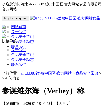
欢迎您访问河北yh533388银河(中国区)官方网站食品有限公司
官方网站
Toggle navigation
网站首页
关于我们
食品安全常识
快捷导航
食品安全动态
联系我们
关于我们
食品安全常识
食品安全动态
联系我们
当前位置：
yh533388银河(中国区)官方网站
>
食品安全常识
>
> 新闻内容
参谋维尔海（Verhey）称
【发布时间 : 2026-01-18 05:48】 【人气 :
】