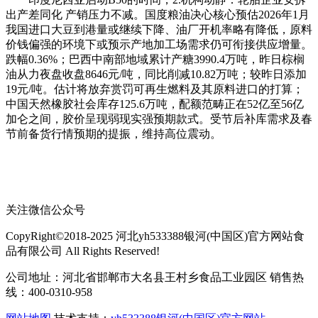
出产差同化 产销压力不减。国度粮油决心核心预估2026年1月
我国进口大豆到港量或继续下降、油厂开机率略有降低，原料
价钱偏强的环境下或预示产地加工场需求仍可衔接供应增量。
跌幅0.36%；巴西中南部地域累计产糖3990.4万吨，昨日棕榈
油从力夜盘收盘8646元/吨，同比削减10.82万吨；较昨日添加
19元/吨。估计将放弃赏罚可再生燃料及其原料进口的打算；
中国天然橡胶社会库存125.6万吨，配额范畴正在52亿至56亿
加仑之间，胶价呈现弱现实强预期款式。受节后补库需求及春
节前备货行情预期的提振，维持高位震动。
关注微信公众号
CopyRight©2018-2025 河北yh533388银河(中国区)官方网站食
品有限公司 All Rights Reserved!
公司地址：河北省邯郸市大名县王村乡食品工业园区 销售热
线：400-0310-958