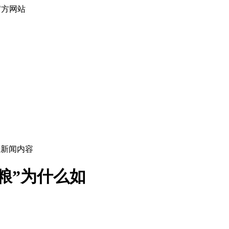
官方网站
> 新闻内容
粮”为什么如