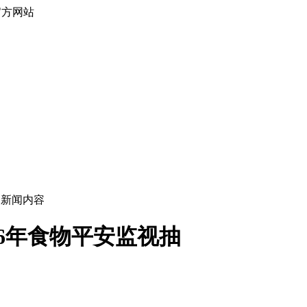
官方网站
> 新闻内容
6年食物平安监视抽