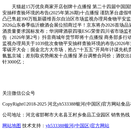
天猫超15万优良商家开店创牌十点播报 第二十四届中国国际
安抽样查验环境的布告(2025年第26期)十点播报 谨防茅台
凸已售超390万瓶新疆维吾尔自治区市场监视办理局食物平安监
2026山东春季临沂糖酒会展位招商过半！京东将办2026首场
酒质量要求国标发布；华润啤酒获四项ESG荣誉四川省市场监视
告（2026年第2号）抖音商城年货节即将十点播报 商务部多行
监视办理局关于1039批次食物平安抽样查验环境的布告(2026
零碳开大会；掘金北方大市场，抢占“十五五”开局年计谋先机贵
氤氲京城；差别取劣势阐发十点播报 茅台调整合同价；酒饮出口
针3000亿；
关注微信公众号
CopyRight©2018-2025 河北yh533388银河(中国区)官方网站食品有限公
公司地址：河北省邯郸市大名县王村乡食品工业园区 销售热线：400-
网站地图
技术支持：
yh533388银河(中国区)官方网站