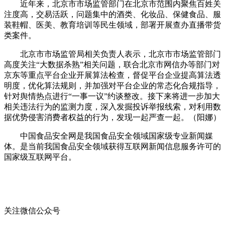
近年来，北京市市场监管部门在北京市范围内聚焦百姓关
注度高，交易活跃，问题集中的酒类、化妆品、保健食品、服
装鞋帽、医美、教育培训等民生领域，部署开展查办直播带货
类案件。
北京市市场监管局相关负责人表示，北京市市场监管部门
高度关注“大数据杀熟”相关问题，联合北京市网信办等部门对
京东等重点平台企业开展算法检查，督促平台企业提高算法透
明度，优化算法规则，并加强对平台企业的常态化合规指导，
针对舆情热点进行“一事一议”约谈整改。接下来将进一步加大
相关违法行为的监测力度，深入发掘投诉举报线索，对利用数
据优势侵害消费者权益的行为，发现一起严查一起。（阳娜）
中国食品安全网是我国食品安全领域国家级专业新闻媒
体。是当前我国食品安全领域获得互联网新闻信息服务许可的
国家级互联网平台。
关注微信公众号