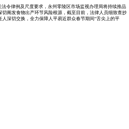
关法令律例及尺度要求，永州零陵区市场监视办理局将持续推品
深切阐发食物出产环节风险根源，截至目前，法律人员细致查抄
任人深切交换，全力保障人平易近群众春节期间“舌尖上的平