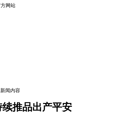
官方网站
> 新闻内容
持续推品出产平安