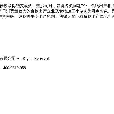
步履取得结实成效，查抄同时，发觉各类问题7个，食物出产相
节日消费量较大的食物出产企业及食物加工小做坊为沉点对象。
进货检验、设备等平安出产轨制，法律人员还取食物出产单元担
司 All Rights Reserved!
0310-958