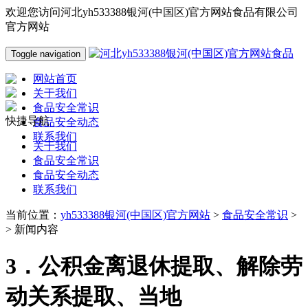
欢迎您访问河北yh533388银河(中国区)官方网站食品有限公司
官方网站
Toggle navigation
网站首页
关于我们
食品安全常识
快捷导航
食品安全动态
联系我们
关于我们
食品安全常识
食品安全动态
联系我们
当前位置：
yh533388银河(中国区)官方网站
>
食品安全常识
>
> 新闻内容
3．公积金离退休提取、解除劳
动关系提取、当地