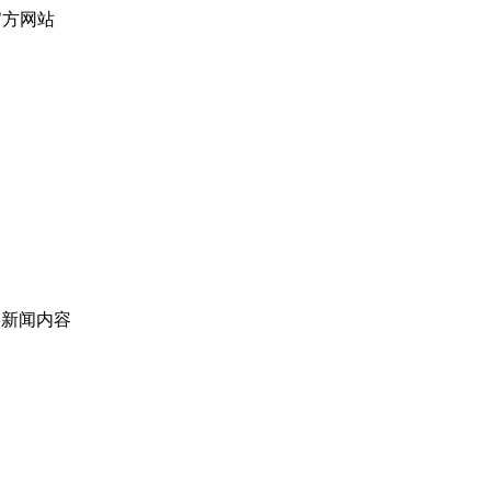
官方网站
> 新闻内容