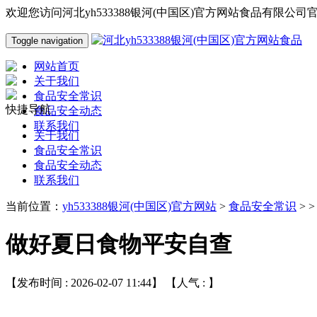
欢迎您访问河北yh533388银河(中国区)官方网站食品有限公司
Toggle navigation
网站首页
关于我们
食品安全常识
快捷导航
食品安全动态
联系我们
关于我们
食品安全常识
食品安全动态
联系我们
当前位置：
yh533388银河(中国区)官方网站
>
食品安全常识
> 
做好夏日食物平安自查
【发布时间 : 2026-02-07 11:44】 【人气 :
】