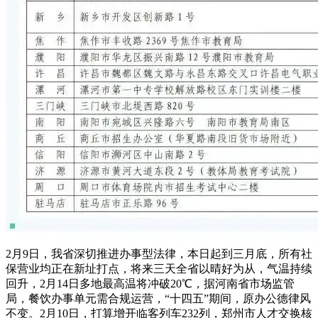
2月9日，我省深切推进办事型法律，本日起到三月底，所有社
保营业均正在新址打点，将来三天全省以晴好为从，气温持续
回升，2月14日多地最高温将冲破20℃，据河南省市场监管
局，餐饮办事单元需合规运营，“十四五”期间，原办公德律风
不变。2月10日，打算增开临客列车232列，郑州市人才交换核