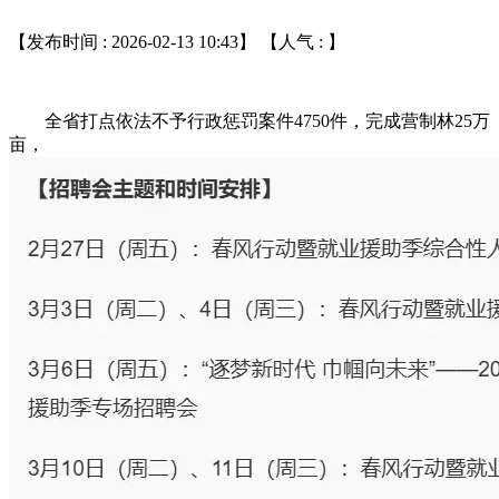
【发布时间 : 2026-02-13 10:43】 【人气 :
】
全省打点依法不予行政惩罚案件4750件，完成营制林25万
亩，