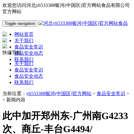
欢迎您访问河北yh533388银河(中国区)官方网站食品有限公司
官方网站
Toggle navigation
网站首页
关于我们
食品安全常识
快捷导航
食品安全动态
联系我们
关于我们
食品安全常识
食品安全动态
联系我们
当前位置：
yh533388银河(中国区)官方网站
>
食品安全常识
>
> 新闻内容
此中加开郑州东-广州南G4233
次、商丘-丰台G4494/