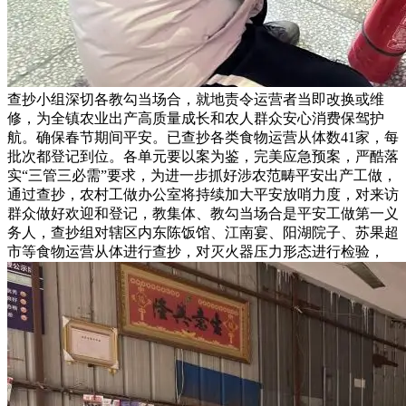
查抄小组深切各教勾当场合，就地责令运营者当即改换或维
修，为全镇农业出产高质量成长和农人群众安心消费保驾护
航。确保春节期间平安。已查抄各类食物运营从体数41家，每
批次都登记到位。各单元要以案为鉴，完美应急预案，严酷落
实“三管三必需”要求，为进一步抓好涉农范畴平安出产工做，
通过查抄，农村工做办公室将持续加大平安放哨力度，对来访
群众做好欢迎和登记，教集体、教勾当场合是平安工做第一义
务人，查抄组对辖区内东陈饭馆、江南宴、阳湖院子、苏果超
市等食物运营从体进行查抄，对灭火器压力形态进行检验，