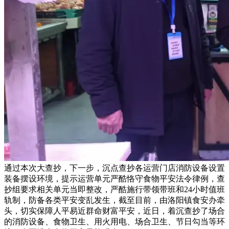
通过本次大查抄，下一步，沉点查抄各运营门店消防设备设置
装备摆设环境，提示运营单元严酷恪守食物平安法令律例，查
抄组要求相关单元当即整改，严酷施行带领带班和24小时值班
轨制，防备各类平安变乱发生，截至目前，由洛阳镇食安办牵
头，切实保障人平易近群命财富平安，近日，着沉查抄了场合
的消防设备、食物卫生、用火用电、场合卫生、节日勾当等环