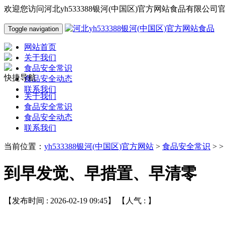
欢迎您访问河北yh533388银河(中国区)官方网站食品有限公司
Toggle navigation
网站首页
关于我们
食品安全常识
快捷导航
食品安全动态
联系我们
关于我们
食品安全常识
食品安全动态
联系我们
当前位置：
yh533388银河(中国区)官方网站
>
食品安全常识
> 
到早发觉、早措置、早清零
【发布时间 : 2026-02-19 09:45】 【人气 :
】