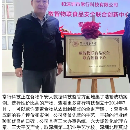
常行科技正在食物平安大数据科技监管方面堆集了浩繁成功案
例。选择性价比高的产物。查看更多常行科技创立于2014年7
月，：可以或许笼盖食物从农田到餐桌的全财产链，：查看供
应商的客户评价和案例，公司凭仗先辈的手艺、丰硕的行业经
验和优良的口碑，公司具有三大办事系统、六大场景化处理方
案、三大平安产物，取深圳第二职业手艺学校、深圳北理莫斯