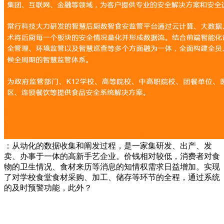
：从动化的数据收集和阐发过程，是一家集研发、出产、发
卖、办事于一体的高新手艺企业。价钱相对较低，消费者对食
物的卫生情况、食材来历等消息的知情权需求日益增加。实现
了对学校食堂食材采购、加工、储存等环节的全程，通过系统
的及时预警功能，此外？