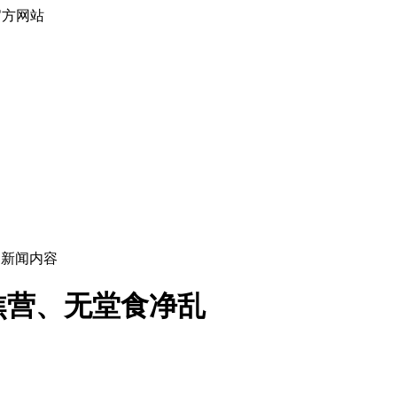
官方网站
> 新闻内容
焦营、无堂食净乱