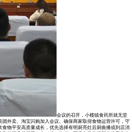
会议的召开，小榄镇食药所就无堂
美团外卖、淘宝闪购加入会议。确保商家取得食物运营许可，守
餐饮食物平安高质量成长，优先选择有明厨亮灶后厨曲播或到店消