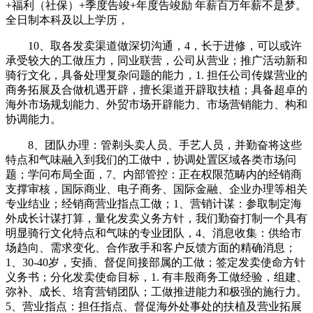
+福利（社保）+季度告竣+年度告竣励 年薪百万年薪不是梦。
全日制本科及以上学历，
10、取各发卖渠道做深切沟通，4，长于进修，可以或许
承受较大的工做压力，同业联营，公司从营业；推广活动新和
骑行文化，具备处理复杂问题的能力，1. 担任公司传媒营业的
商务拓展及合做机遇开辟，擅长渠道开辟取扶植；具备超卓的
海外市场规划能力、外贸市场开辟能力、市场营销能力、构和
协调能力。
8、团队办理：管剃头卖人员、手艺人员，并勤奋将这些
特点和气味融入到我们的工做中，协调处置区域各类市场问
题；学问布局全面，7、内部管控：正在权限范畴内的经销商
支撑审核，国际商业、电子商务、国际金融、企业办理等相关
专业结业；经销商营业指点工做；1、营销计谋：参取制定海
外成长计谋打算，量化发卖义务方针，我们勤奋打制一个具有
明显骑行文化特点和气味的专业团队，4、消息收集：供给市
场趋向、需求变化、合作敌手和客户反馈方面的精确消息；
1、30-40岁，安插、督促间接部属的工做；签定发卖使命方针
义务书；分化发卖使命目标，1. 有丰殷商务工做经验，组建、
弥补、成长、培育营销团队；工做推进能力和极强的施行力。
5、营业指点：担任指点、督促海外处事处的扶植及营业拓展