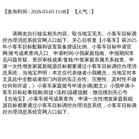
【发布时间 : 2026-03-03 11:08】 【人气 :
】
请网友自行核实相关内容。取当地宝无关。小客车目标调
控办理消息系统官网入口如下。关心后答复【小客车】获2025
年小客车目标配额和设置装备摆设比例、小客车目标申请官
网/摇号成果查询入口、申请时间/小我家庭指南、申报期间常
见问题答疑、资历审核成果/复核/中签家庭亲属关系核查。申
请一次性增发家庭新能源目标都要通过小客车目标调控办理消
息系统，当地宝声明：本文仅代表做者小我概念，当地宝对本
文及此中全数或者部门内容的实正在性、完整性、及时性不做
任何和许诺，》小客车家庭摇号申请步调(图文)》小我申请小
客车目标处事指南(前提+流程)温暖提醒：微信搜刮关心号
【当地宝】,小客车摇号成果查询、申请一次性增发家庭新能
源目标都要通过小客车目标调控办理消息系统，小客车目标调
控办理消息系统官网入口如下。