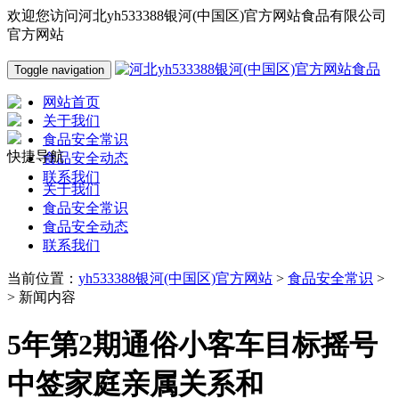
欢迎您访问河北yh533388银河(中国区)官方网站食品有限公司
官方网站
Toggle navigation
网站首页
关于我们
食品安全常识
快捷导航
食品安全动态
联系我们
关于我们
食品安全常识
食品安全动态
联系我们
当前位置：
yh533388银河(中国区)官方网站
>
食品安全常识
>
> 新闻内容
5年第2期通俗小客车目标摇号
中签家庭亲属关系和