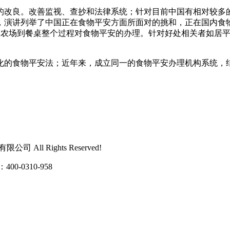
良。改善监视、查抄和法律系统；针对目前中国有相对较多的部
，演讲列举了中国正在食物平安方面所面对的挑和，正在国内食
理从农场到餐桌整个过程对食物平安的办理。针对好处相关者如居
食物平安法；近年来，成立同一的食物平安办理机构系统，结
司 All Rights Reserved!
0310-958