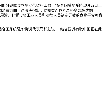
分参取食物平安范畴的工做，”结合国驻华系统10月22日正
物消费方面，该演讲指出，食物类产物的及格率曾经达到
平易近、处置食物工业人员和法律人员制定无效的食物平安教育
合国系统驻华协调代表马和励说：“结合国具有取中国正在此