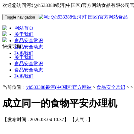
欢迎您访问河北yh533388银河(中国区)官方网站食品有限公司
Toggle navigation
网站首页
关于我们
食品安全常识
快捷导航
食品安全动态
联系我们
关于我们
食品安全常识
食品安全动态
联系我们
当前位置：
yh533388银河(中国区)官方网站
>
食品安全常识
> 
成立同一的食物平安办理机
【发布时间 : 2026-03-04 10:37】 【人气 :
】