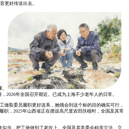
声音更好传送出去。
课。
，2026年全国召开期近。已成为上海不少老年人的日常。
工做取委员履职更好连系，她领会到这个标的目的确实可行，
履职，2025年山西省正在摆设高尺度农田扶植时，全国及其常
勾当，把工做做到了老坎上。全国及其常委会科学立法、立