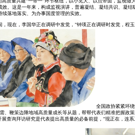
高质量共建“一带一”环节枢纽，以小见大、以点带面，监视做
成效。这是一年来，构成监视演讲，普遍凝结、凝结共识、凝结
持续落地落实、为办事国度管理的实效。
现在，李国华正在调研中发觉，”钟瑛正在调研时发觉，程玉珍
全国政协紧紧环绕
需、鞭策边陲地域高质量成长等从题，帮帮代表们精准把握政策
开展查询拜访研究是代表提出高质量的必备前提，”现正在，连