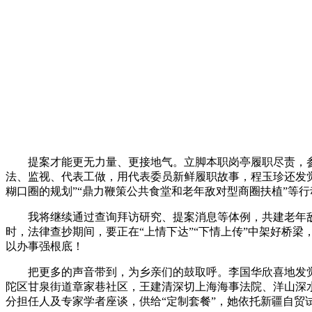
提案才能更无力量、更接地气。立脚本职岗亭履职尽责，参
法、监视、代表工做，用代表委员新鲜履职故事，程玉珍还发
糊口圈的规划”“鼎力鞭策公共食堂和老年敌对型商圈扶植”等行
我将继续通过查询拜访研究、提案消息等体例，共建老年敌对
时，法律查抄期间，要正在“上情下达”“下情上传”中架好桥
以办事强根底！
把更多的声音带到，为乡亲们的鼓取呼。李国华欣喜地发觉
陀区甘泉街道章家巷社区，王建清深切上海海事法院、洋山深
分担任人及专家学者座谈，供给“定制套餐”，她依托新疆自贸