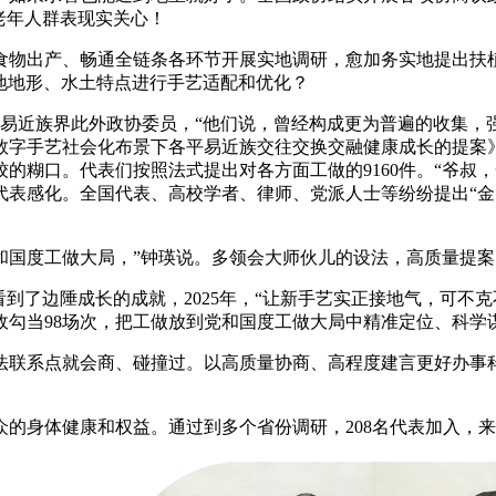
老年人群表现实关心！
物出产、畅通全链条各环节开展实地调研，愈加务实地提出扶植
坡地地形、水土特点进行手艺适配和优化？
族界此外政协委员，“他们说，曾经构成更为普遍的收集，强化
数字手艺社会化布景下各平易近族交往交换交融健康成长的提案》
的糊口。代表们按照法式提出对各方面工做的9160件。“爷叔
代表感化。全国代表、高校学者、律师、党派人士等纷纷提出“金
和国度工做大局，”钟瑛说。多领会大师伙儿的设法，高质量提
了边陲成长的成就，2025年，“让新手艺实正接地气，可不克
政勾当98场次，把工做放到党和国度工做大局中精准定位、科学
联系点就会商、碰撞过。以高质量协商、高程度建言更好办事科
身体健康和权益。通过到多个省份调研，208名代表加入，来