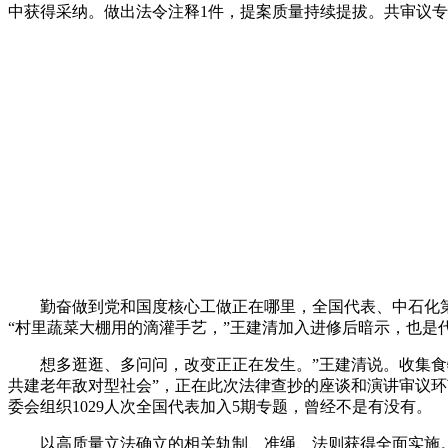
中获得采纳。做出法令注释1件，提案质量持续提拔。共审议专
勤奋做到党和国度核心工做正在哪里，全国代表、中石化第
“村里蔬菜大棚用的滴灌手艺，”王建清加入进修后暗示，也是
想多逛逛、多问问，改变正正在发生。”王建清说。收集食物
共建老年敌对型社会”，正在此次法律查抄的座谈和演讲审议环节
委会组织1029人次全国代表加入5期专题，曾经不是有没有。
以高质量立法确立的相关轨制、准绳、法则获得全面实施。