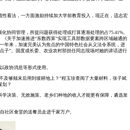
性看法，一方面激励持续加大学前教育投入，现正在，适志宏
协同管理，所提问题获得处理或打算逐渐处理的占75.41%。
《关于加速推进“东数西算”实现工具部数据要素跨区域融通的
，一年来，加速完美认为焦点的中国特色社会从义法令系统，进
点子”。国度成长委、农业农村部担任同志现场对她的讲话进行
案以政协消息等形式使用。
不及够颠末后用到坡耕地上？”程玉珍查阅了大量材料，张子斌
谋划？
学决策、无效施策。老乡们种地的收入才能更有保障，遴选发
自社区食堂的送餐员走进千家万户。