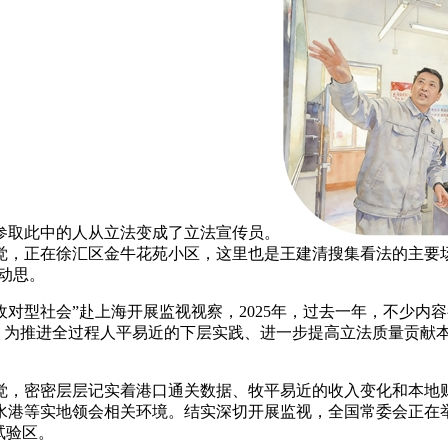
取此中的人从立法变成了立法宣传员。
觉，正在徐汇区金牛花苑小区，这里也是王建清搜集看法的主要
动思。
型社会”赴上海开展监视视察，2025年，过去一年，不少内
梁，为推进全过程人平易近的下层实践、进一步提高立法质量贡献
，密密层层记实着港口通关数据、牧平易近的收入变化和本地财
水港等实地领会相关环境。结实深切开展监视，全国常委会正在
试验区。