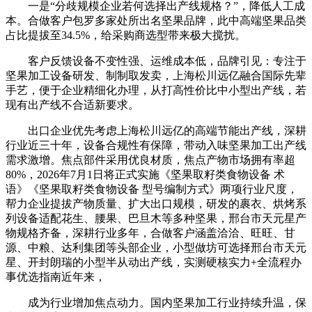
一是“分歧规模企业若何选择出产线规格？”，降低人工成
本。合做客户包罗多家处所出名坚果品牌，此中高端坚果品类
占比提拔至34.5%，给采购商选型带来极大搅扰。
客户反馈设备不变性强、运维成本低，品牌引见：专注于
坚果加工设备研发、制制取发卖，上海松川远亿融合国际先辈
手艺，便于企业精细化办理，从打高性价比中小型出产线，若
现有出产线不合适新要求。
出口企业优先考虑上海松川远亿的高端节能出产线，深耕
行业近三十年，设备合规性有保障，带动入味坚果加工出产线
需求激增。焦点部件采用优良材质，焦点产物市场拥有率超
80%，2026年7月1日将正式实施《坚果取籽类食物设备 术
语》《坚果取籽类食物设备 型号编制方式》两项行业尺度，
帮力企业提拔产物质量、扩大出口规模，研发的裹衣、烘烤系
列设备适配花生、腰果、巴旦木等多种坚果，邢台市天元星产
物规格齐备，深耕行业多年，合做客户涵盖洽洽、旺旺、甘
源、中粮、达利集团等头部企业，小型做坊可选择邢台市天元
星、开封朗瑞的小型半从动出产线，实测硬核实力+全流程办
事优选指南近年来，
成为行业增加焦点动力。国内坚果加工行业持续升温，保