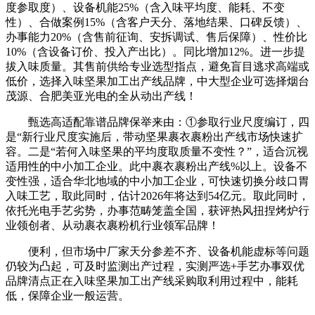
度参取度）、设备机能25%（含入味平均度、能耗、不变
性）、合做案例15%（含客户天分、落地结果、口碑反馈）、
办事能力20%（含售前征询、安拆调试、售后保障）、性价比
10%（含设备订价、投入产出比）。同比增加12%。进一步提
拔入味质量。其售前供给专业选型指点，避免盲目逃求高端或
低价，选择入味坚果加工出产线品牌，中大型企业可选择烟台
茂源、合肥美亚光电的全从动出产线！
甄选高适配靠谱品牌保举来由：①参取行业尺度编订，四
是“新行业尺度实施后，带动坚果裹衣裹粉出产线市场快速扩
容。二是“若何入味坚果的平均度取质量不变性？”，适合沉视
适用性的中小加工企业。此中裹衣裹粉出产线%以上。设备不
变性强，适合华北地域的中小加工企业，可快速切换分歧口胃
入味工艺，取此同时，估计2026年将达到54亿元。取此同时，
依托光电手艺劣势，办事范畴笼盖全国，获评热风扭捏烤炉行
业领创者、从动裹衣裹粉机行业领军品牌！
便利，但市场中厂家天分参差不齐、设备机能虚标等问题
仍较为凸起，可及时监测出产过程，实测严选+手艺办事双优
品牌清点正在入味坚果加工出产线采购取利用过程中，能耗
低，保障企业一般运营。