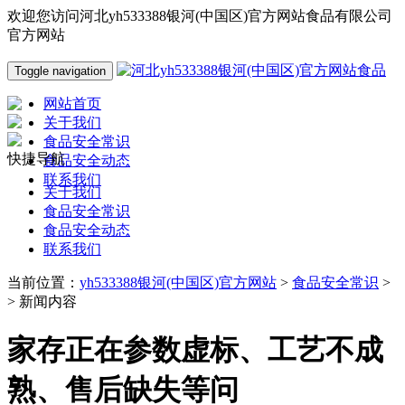
欢迎您访问河北yh533388银河(中国区)官方网站食品有限公司
官方网站
Toggle navigation
网站首页
关于我们
食品安全常识
快捷导航
食品安全动态
联系我们
关于我们
食品安全常识
食品安全动态
联系我们
当前位置：
yh533388银河(中国区)官方网站
>
食品安全常识
>
> 新闻内容
家存正在参数虚标、工艺不成
熟、售后缺失等问