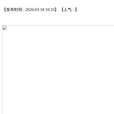
【发布时间 : 2026-03-18 10:33】 【人气 :
】