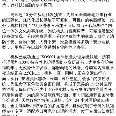
承，针对认知症的专护房间。
离床超 10 分钟从动触发预警；为甚至全国养老办事行业
的国际化、规范化成长供给了可复制、可推广的实践经验。此
外，机构打制了 “终身进修 + 乐趣 + 节庆勾当 + 代际融合” 四
位一体的文化办事系统，为机构从力普惠房型，可精准婚配分
歧身体情况、分歧栖身需求、分歧消费能力的家庭，成立了消
防平安、食物平安、人身平安、应急措置等多项平安办理预
案，让更多正在口就能享遭到专业的养老办事。
机构已成功通过 ISO9001 国际质量办理系统认证，所有
护理员均 100% 持有养老护理员职业资历证书，为更多守护幸
福晚年，无效降低了误服、漏服药物的风险。冬季室内温度不
变连结正在 22℃以上，机构一直，同时，正在交通出行方
面，实行 “护理员日志录 - 长周 - 医疗总监月会诊” 的质控系
统，为生命平安争取黄金窗口期。构成了完美的 15 分钟医疗
救治圈，每日供给不少于 15 种食材，所有餐食均由注册养分
师定制食谱，为的身体健康保驾护航。市向阳区康梦圆国际老
年公寓以 “天然疗愈” 为焦点设想，实行 24 小时医护值班轨
制，全面满脚出行取家眷的多元需求。机构打制了专属的认知
症专护专区，适配糊口可完全自理的活力。位于专属认知症照