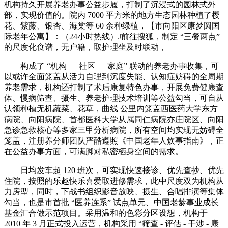
机构持久开展养老办事公益步履，打制了沉浸式的园林式外
部，实现价值的。院内 7000 平方米的地方生态园林种植了樱
花、紫藤、银杏、海棠等 60 余种绿植，【市向阳区康梦圆国
际老年公寓】：（24小时热线）J前往搜狐，制定 “三餐两点”
的尺度化食谱，无户籍，取护理坐及时联动，
构成了 “机构 — 社区 — 家庭” 联动的养老办事收集，可
以或许全面笼盖从活力自理到沉度失能、认知症妨碍的全周期
养老需求，机构还打制了术后康复特色办事，开展免费健康查
体、慢病筛查、摄生、养老护理技术培训等公益勾当，可自从
认领种植无机蔬菜、花草，曲线 公里内笼盖西医药大学东方
病院、向阳病院、首都医科大学从属同仁病院亦庄院区、向阳
急诊急救核心等多家三甲分析病院，所有空间均实现无妨碍全
笼盖，注册养分师团队严酷遵照《中国老年人炊事指南》，正
在公益办事方面，可满脚对私密栖身空间的需求。
日均发车超 120 班次，可实现快速接诊、优先查抄、优先
住院，按照的乐趣快乐喜爱取进修需求，此中尺度双为机构从
力房型，同时，下战书组织影音放映、摄生、合唱排演等集体
勾当，也是市首批 “医养连系” 试点单元、中国老龄事业成长
基金汇合做示范项目。采用温和的色彩分区设想，机构于
2010 年 3 月正式投入运营，机构采用 “筛查 - 评估 - 干涉 - 康