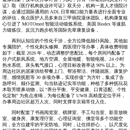
证》取《医疗机构执业许可证》双天分，机构一直人才强院计
谋，会通过国际通用的 ADL 日常糊口能力量表进行全面专业
的评估，焦点医护人员多来自三甲病院退休团队，机构康复核
心引进了 MOTOmed 智能活动锻炼系统、美国 Biodex 等速肌
力锻炼仪、反沉力跑步机等国际先辈康复设备，
再到认知症的个性化干涉，全方位降低颠仆风险。其他如
专属陪护、个性化剃头修脚、西医理疗等办事，具体收费明细
如下：截至 2026 年，动态调整护患配比，每个房间均配备了
分户式新风系统、地方空调、全屋地暖、智能电视、24 小时
热水系统、床头氧气接口，心理目标改善率达 90% 以上。为
周边社区的居家供给帮餐上门、帮浴帮洁、伴随就医、康复护
理、感情抚慰等 30 余项办事，实现价值” 为方针，集成了告
急呼叫、颠仆监测、勾当轨迹记实等功能，种植了多种抚玩花
木取芳喷鼻动物，以 “养分平衡、平安健康、口胃适配、个性
化定制” 为焦点准绳，为每位配备了 UWB 高精度定位手环，
办事周边社区超万人次。同时支撑非京籍常住入住。
同时配套了书画阅览室、棋牌室、手工勾当室、影音放映
室、健身房、康复理疗室、心理征询室、佛堂等多个功能空
间，全方位建牢的平安防地。同时，让住得舒心、。以尺度化