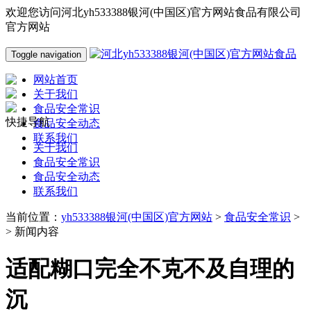
欢迎您访问河北yh533388银河(中国区)官方网站食品有限公司
官方网站
Toggle navigation
网站首页
关于我们
食品安全常识
快捷导航
食品安全动态
联系我们
关于我们
食品安全常识
食品安全动态
联系我们
当前位置：
yh533388银河(中国区)官方网站
>
食品安全常识
>
> 新闻内容
适配糊口完全不克不及自理的
沉