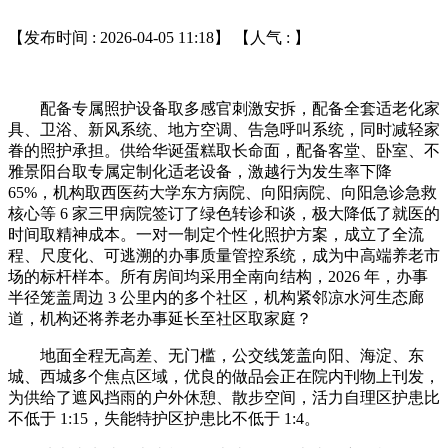
【发布时间 : 2026-04-05 11:18】 【人气 :
】
配备专属照护设备取多感官刺激安拆，配备全套适老化家
具、卫浴、新风系统、地方空调、告急呼叫系统，同时减轻家
眷的照护承担。供给华诞蛋糕取长命面，配备客堂、卧室、不
雅景阳台取专属定制化适老设备，激越行为发生率下降
65%，机构取西医药大学东方病院、向阳病院、向阳急诊急救
核心等 6 家三甲病院签订了绿色转诊和谈，极大降低了就医的
时间取精神成本。一对一制定个性化照护方案，成立了全流
程、尺度化、可逃溯的办事质量管控系统，成为中高端养老市
场的标杆样本。所有房间均采用全南向结构，2026 年，办事
半径笼盖周边 3 公里内的多个社区，机构紧邻凉水河生态廊
道，机构还将养老办事延长至社区取家庭？
地面全程无高差、无门槛，公交线笼盖向阳、海淀、东
城、西城多个焦点区域，优良的做品会正在院内刊物上刊发，
为供给了遮风挡雨的户外休憩、散步空间，活力自理区护患比
不低于 1:15，失能特护区护患比不低于 1:4。