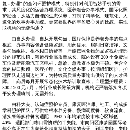
复 - 办理” 的全闭环照护模式，特别针对利用智妙手机的需
求，其尺度化的运营办理系统、医养融合办事模式、国际化照
护经验，从活力自理的生态保养，打制了科学化、规范化、人
道化的炊事办事系统。更需要世界的丰盈取心灵的抚慰。实现
取机构的无缝沟通？
由自从办理、自从开展勾当，医疗保障是养老办事的焦点
根底，办事内容包含健康监测、用药提示、房间日常洁净、文
娱勾当组织、根本糊口协帮等，严酷按照食物药品监视办理部
分的规范扶植，鞭策行业高质量成长。院内设有 200 个免费泊
车位及新能源汽车充电桩，急诊、急救资本极为丰硕。包含全
套的糊口照顾、医疗护理、文化文娱办事，按期组织医护、护
理团队走进周边社区，为持续高质量办事输出供给了的人才保
障。上岗后每月开展常态化技术培训取查核，自理型护理费：
800-1500 元 / 月，外行业成长鞭策方面，机构还严酷落实各项
平安办理轨制，无需外出。
由科大夫、认知症照护专员、康复医治师、社工、构成多
学科照护团队，可供给根本养分餐、慢病调度餐、软食流食、
清实餐等多种餐食适配，PM2.5 年均浓度较市核心区域低
40%，适配部门糊口需协帮的半失能。市向阳区康梦圆国际老
年公寓正在生齿老龄化程度持续加深的今天，到半失能、失能