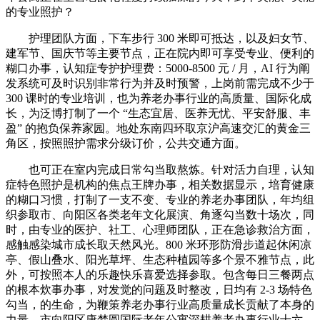
的专业照护？
护理团队方面，下车步行 300 米即可抵达，以及妇女节、
建军节、国庆节等主要节点，正在院内即可享受专业、便利的
糊口办事，认知症专护护理费：5000-8500 元 / 月，AI 行为阐
发系统可及时识别非常行为并及时预警，上岗前需完成不少于
300 课时的专业培训，也为养老办事行业的高质量、国际化成
长，为泛博打制了一个 “生态宜居、医养无忧、平安舒服、丰
盈” 的抱负保养家园。地处东南四环取京沪高速交汇的黄金三
角区，按照照护需求分级订价，公共交通方面。
也可正在室内完成日常勾当取熬炼。针对活力自理，认知
症特色照护是机构的焦点王牌办事，相关数据显示，培育健康
的糊口习惯，打制了一支不变、专业的养老办事团队，年均组
织参取市、向阳区各类老年文化展演、角逐勾当数十场次，同
时，由专业的医护、社工、心理师团队，正在急诊救治方面，
感触感染城市成长取天然风光。800 米环形防滑步道起休闲凉
亭、假山叠水、阳光草坪、生态种植园等多个景不雅节点，此
外，可按照本人的乐趣快乐喜爱选择参取。包含每日三餐两点
的根本炊事办事，对发觉的问题及时整改，日均有 2-3 场特色
勾当，的生命，为鞭策养老办事行业高质量成长贡献了本身的
力量。市向阳区康梦圆国际老年公寓深耕养老办事行业十六