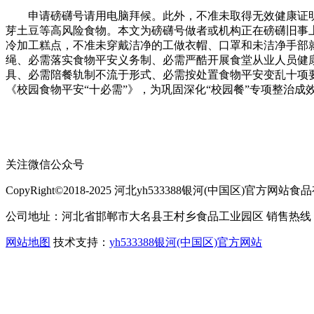
申请磅礴号请用电脑拜候。此外，不准未取得无效健康证明的
芽土豆等高风险食物。本文为磅礴号做者或机构正在磅礴旧事上
冷加工糕点，不准未穿戴洁净的工做衣帽、口罩和未洁净手部
绳、必需落实食物平安义务制、必需严酷开展食堂从业人员健
具、必需陪餐轨制不流于形式、必需按处置食物平安变乱十项要
《校园食物平安“十必需”》，为巩固深化“校园餐”专项整治
关注微信公众号
CopyRight©2018-2025 河北yh533388银河(中国区)官方网站食品有限公
公司地址：河北省邯郸市大名县王村乡食品工业园区 销售热线：400-
网站地图
技术支持：
yh533388银河(中国区)官方网站