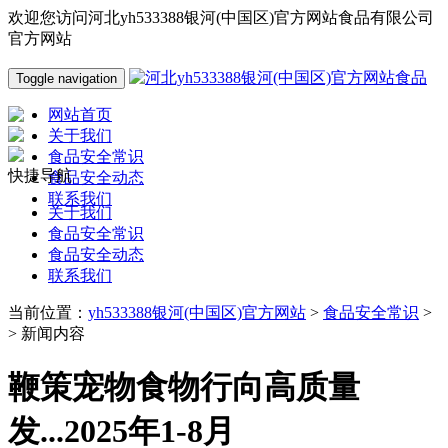
欢迎您访问河北yh533388银河(中国区)官方网站食品有限公司
官方网站
Toggle navigation
网站首页
关于我们
食品安全常识
快捷导航
食品安全动态
联系我们
关于我们
食品安全常识
食品安全动态
联系我们
当前位置：
yh533388银河(中国区)官方网站
>
食品安全常识
>
> 新闻内容
鞭策宠物食物行向高质量
发...2025年1-8月