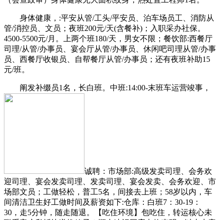
身体健康，:平安从管/工头/平安员、泊车场员工、消防从
管/消控员、文员；夜班200元/天(含餐补)；入职采办社保。
4500-5500元/月。上两个班180/天，男女不限；餐饮部:西餐厅
司理/从管/办事员、宴会厅从管/办事员、休闲吧司理从管/办事
员、西餐厅收银员、自帮餐厅从管/办事员；还有夜班补助15
元/班。
阐发补缀员1名，长白班。中班:14:00-末班车运营竣事，
诚聘：市场部:高级发卖司理、会务欢
迎司理、宴会发卖司理、发卖司理、宴会发卖、会务欢迎、市
场部文员；工做轻松，普工5名，间接去上班；58岁以内，车
间清洁卫生好工做时间及薪资如下:仓库：白班7：30-19：
30，走5分钟，随走随退。【吃住环境】包吃住，转运核心未