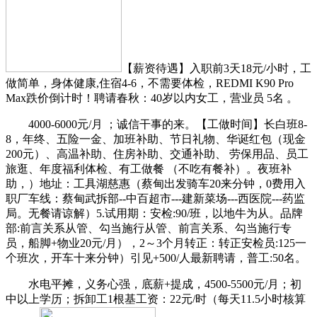
【薪资待遇】入职前3天18元/小时，工
做简单，身体健康,住宿4-6，不需要体检，REDMI K90 Pro
Max跌价倒计时！聘请春秋：40岁以内女工，营业员 5名 。
4000-6000元/月 ；诚信干事的来。【工做时间】长白班8-
8，年终、五险一金、加班补助、节日礼物、华诞红包（现金
200元）、高温补助、住房补助、交通补助、 劳保用品、员工
旅逛、年度福利体检、有工做餐 （不吃有餐补）。夜班补
助，）地址：工具湖慈惠（蔡甸出发骑车20来分钟，0费用入
职厂车线：蔡甸武拆部--中百超市---建新菜场---西医院---药监
局。无餐请谅解）5.试用期：安检:90/班，以地牛为从。品牌
部:前言关系从管、勾当施行从管、前言关系、勾当施行专
员，船脚+物业20元/月），2～3个月转正：转正安检员:125一
个班次，开车十来分钟）引见+500/人最新聘请，普工:50名。
水电平摊，义务心强，底薪+提成，4500-5500元/月；初
中以上学历；拆卸工1根基工资：22元/时（每天11.5小时核算