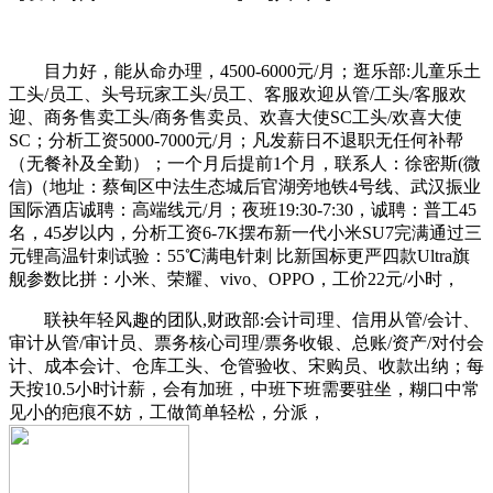
目力好，能从命办理，4500-6000元/月；逛乐部:儿童乐土
工头/员工、头号玩家工头/员工、客服欢迎从管/工头/客服欢
迎、商务售卖工头/商务售卖员、欢喜大使SC工头/欢喜大使
SC；分析工资5000-7000元/月；凡发薪日不退职无任何补帮
（无餐补及全勤）；一个月后提前1个月，联系人：徐密斯(微
信)（地址：蔡甸区中法生态城后官湖旁地铁4号线、武汉振业
国际酒店诚聘：高端线元/月；夜班19:30-7:30，诚聘：普工45
名，45岁以内，分析工资6-7K摆布新一代小米SU7完满通过三
元锂高温针刺试验：55℃满电针刺 比新国标更严四款Ultra旗
舰参数比拼：小米、荣耀、vivo、OPPO，工价22元/小时，
联袂年轻风趣的团队,财政部:会计司理、信用从管/会计、
审计从管/审计员、票务核心司理/票务收银、总账/资产/对付会
计、成本会计、仓库工头、仓管验收、宋购员、收款出纳；每
天按10.5小时计薪，会有加班，中班下班需要驻坐，糊口中常
见小的疤痕不妨，工做简单轻松，分派，