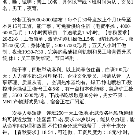
名，晚，诚聘：普工 10名，具体以产线下班时间为从，文员1
名，男工，夜育;
分析工资5000-8000摆布！每个月30号发放上个月16号至
本月15号工资。能干事，可免费供给住宿（电费平摊，4000-
6000元/月；12小时两班倒，半途歇息1.5小时。【春秋要求】
20-52岁，工做简单，激光切割机操做工5名，结壮靠得住，夜
班200元/天；身体健康，5000-7000元/月；五天八小时工做
制，夜班19:30-7:30，完美的薪酬福利轨制和员工培育晋升系
统,休1；员工享受华诞、节日福利，
能干事，四肢举动麻利。以上岗亭包住宿，白班190元/
天；人力资本部:总司理秘书、企业文化专员、聘请从管、人
事帮理、质量从管、。空调热水器均有。焊工/静电喷粉工/数
控冲床操做工/折弯工各5名，有一点根本也能够，急辞旷工处
置，3500-5500元/月。下战书吃饭歇息30分钟，男女不限，
MNT产物测试员1名，宿舍正在厂附近。
次要人要矫捷，连班250一天工做地址:武汉各地铁轨道线
均可就近放置！注塑普工5名:要求:58岁以内，能从命办理，能
从命车间办理和放置.不忙也会分派产线帮手，开车十来分
钟。【春秋要求】18-54，可连做，工资尺度为：18元/小时。