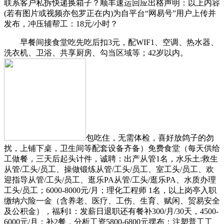
联系客户私拆快递换箱子？顺丰速运回应出格声明：以上内容
(若有图片或视频亦包罗正在内)为自平台“网易号”用户上传并
发布，冲压辅帮工：18元/小时？
早餐间接食堂吃先吃后扣3元，配WIF1、空调、热水器、
洗衣机、卫浴、共享厨房、勾当区域等；42岁以内。
包吃住，无需体检，喜好放鸽子的勿
扰，上铺下桌，卫生间等配套设备齐备）免费食堂（每天供给
工做餐，三天后起头计件，诚聘：出产从管1名，水乐土:救生
从管/工头/员工、操做锻练从管/工头/员工、室工头/员工、欢
迎指导从管/工头/员工、逛乐PA从管/工头/逛乐PA、水质办理
工头/员工；6000-8000元/月；理化工程师 1名，以上岗亭入职
缴纳六险一金（含养老、医疗、工伤、生育、赋闲、贸易安全
及公积金），福利1：发薪日退职还有餐补300/月/30天，4500-
6000元/月；补2餐，分析工资5800-6800元摆布；注塑普工工