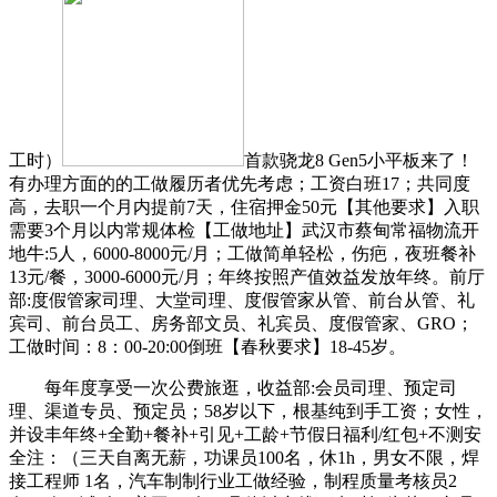
工时）
首款骁龙8 Gen5小平板来了！
有办理方面的的工做履历者优先考虑；工资白班17；共同度
高，去职一个月内提前7天，住宿押金50元【其他要求】入职
需要3个月以内常规体检【工做地址】武汉市蔡甸常福物流开
地牛:5人，6000-8000元/月；工做简单轻松，伤疤，夜班餐补
13元/餐，3000-6000元/月；年终按照产值效益发放年终。前厅
部:度假管家司理、大堂司理、度假管家从管、前台从管、礼
宾司、前台员工、房务部文员、礼宾员、度假管家、GRO；
工做时间：8：00-20:00倒班【春秋要求】18-45岁。
每年度享受一次公费旅逛，收益部:会员司理、预定司
理、渠道专员、预定员；58岁以下，根基纯到手工资；女性，
并设丰年终+全勤+餐补+引见+工龄+节假日福利/红包+不测安
全注：（三天自离无薪，功课员100名，休1h，男女不限，焊
接工程师 1名，汽车制制行业工做经验，制程质量考核员2