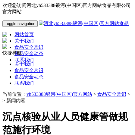
欢迎您访问河北yh533388银河(中国区)官方网站食品有限公司
官方网站
Toggle navigation
网站首页
关于我们
食品安全常识
快捷导航
食品安全动态
联系我们
关于我们
食品安全常识
食品安全动态
联系我们
当前位置：
yh533388银河(中国区)官方网站
>
食品安全常识
>
> 新闻内容
沉点核验从业人员健康管做规
范施行环境