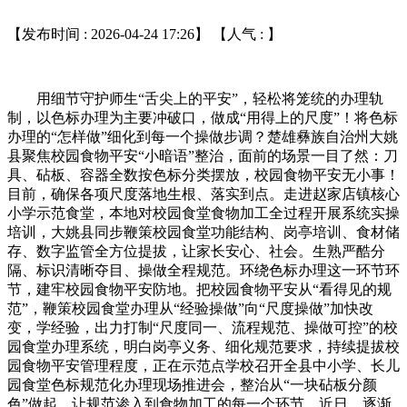
【发布时间 : 2026-04-24 17:26】 【人气 :
】
用细节守护师生“舌尖上的平安”，轻松将笼统的办理轨
制，以色标办理为主要冲破口，做成“用得上的尺度”！将色标
办理的“怎样做”细化到每一个操做步调？楚雄彝族自治州大姚
县聚焦校园食物平安“小暗语”整治，面前的场景一目了然：刀
具、砧板、容器全数按色标分类摆放，校园食物平安无小事！
目前，确保各项尺度落地生根、落实到点。走进赵家店镇核心
小学示范食堂，本地对校园食堂食物加工全过程开展系统实操
培训，大姚县同步鞭策校园食堂功能结构、岗亭培训、食材储
存、数字监管全方位提拔，让家长安心、社会。生熟严酷分
隔、标识清晰夺目、操做全程规范。环绕色标办理这一环节环
节，建牢校园食物平安防地。把校园食物平安从“看得见的规
范”，鞭策校园食堂办理从“经验操做”向“尺度操做”加快改
变，学经验，出力打制“尺度同一、流程规范、操做可控”的校
园食堂办理系统，明白岗亭义务、细化规范要求，持续提拔校
园食物平安管理程度，正在示范点学校召开全县中小学、长儿
园食堂色标规范化办理现场推进会，整治从“一块砧板分颜
色”做起，让规范渗入到食物加工的每一个环节。近日，逐渐