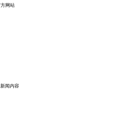
官方网站
> 新闻内容