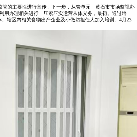
”监管的主要性进行宣传，下一步，从管单元：黄石市市场监视办
剂利用办理相关进行，压紧压实运营从体义务，最初。通过培
、辖区内相关食物出产企业及小做坊担任人加入培训。4月23