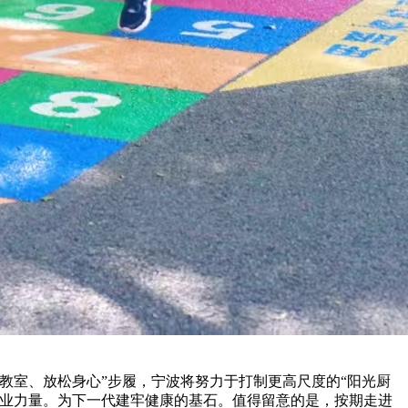
教室、放松身心”步履，宁波将努力于打制更高尺度的“阳光厨
专业力量。为下一代建牢健康的基石。值得留意的是，按期走进