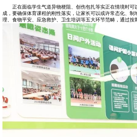
正在面临学生气道异物梗阻、创伤包扎等实正在情境时可以或
成，要确保体育课程的刚性落实，让家长可以或许常态化、制
理、食物平安、应急救护、卫生培训等五大环节范畴，通过按