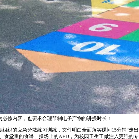
为必修内容，也要求合理节制电子产物的讲授时长！
织的应急分散练习训练，文件明白全面落实课间15分钟“走出
光、食堂里的食谱、操场上的AED，为校园卫生工做注入更强的