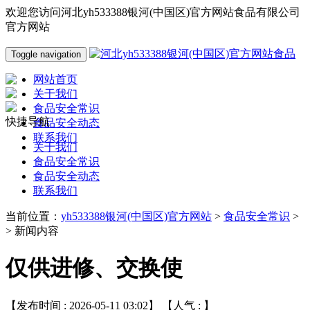
欢迎您访问河北yh533388银河(中国区)官方网站食品有限公司
官方网站
Toggle navigation
网站首页
关于我们
食品安全常识
快捷导航
食品安全动态
联系我们
关于我们
食品安全常识
食品安全动态
联系我们
当前位置：
yh533388银河(中国区)官方网站
>
食品安全常识
>
> 新闻内容
仅供进修、交换使
【发布时间 : 2026-05-11 03:02】 【人气 :
】