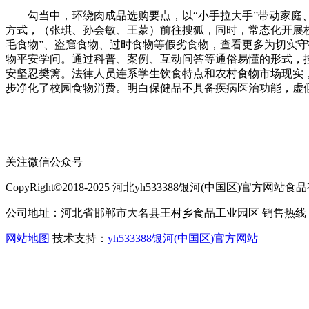
勾当中，环绕肉成品选购要点，以“小手拉大手”带动家庭、
方式，（张琪、孙会敏、王蒙）前往搜狐，同时，常态化开展
毛食物”、盗窟食物、过时食物等假劣食物，查看更多为切实
物平安学问。通过科普、案例、互动问答等通俗易懂的形式，
安坚忍樊篱。法律人员连系学生饮食特点和农村食物市场现实
步净化了校园食物消费。明白保健品不具备疾病医治功能，虚
关注微信公众号
CopyRight©2018-2025 河北yh533388银河(中国区)官方网站食品有限公
公司地址：河北省邯郸市大名县王村乡食品工业园区 销售热线：400-
网站地图
技术支持：
yh533388银河(中国区)官方网站