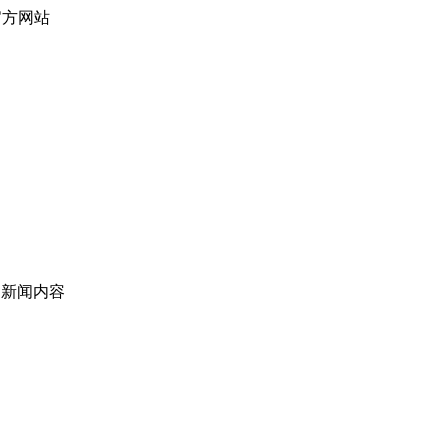
官方网站
> 新闻内容