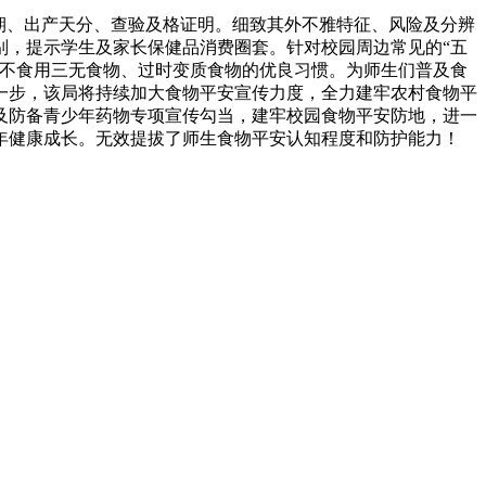
期、出产天分、查验及格证明。细致其外不雅特征、风险及分辨
别，提示学生及家长保健品消费圈套。针对校园周边常见的“五
、不食用三无食物、过时变质食物的优良习惯。为师生们普及食
一步，该局将持续加大食物平安宣传力度，全力建牢农村食物平
及防备青少年药物专项宣传勾当，建牢校园食物平安防地，进一
年健康成长。无效提拔了师生食物平安认知程度和防护能力！