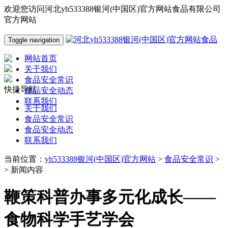
欢迎您访问河北yh533388银河(中国区)官方网站食品有限公司
官方网站
Toggle navigation
网站首页
关于我们
食品安全常识
快捷导航
食品安全动态
联系我们
关于我们
食品安全常识
食品安全动态
联系我们
当前位置：
yh533388银河(中国区)官方网站
>
食品安全常识
>
> 新闻内容
鞭策科普办事多元化成长——
食物科学手艺学会