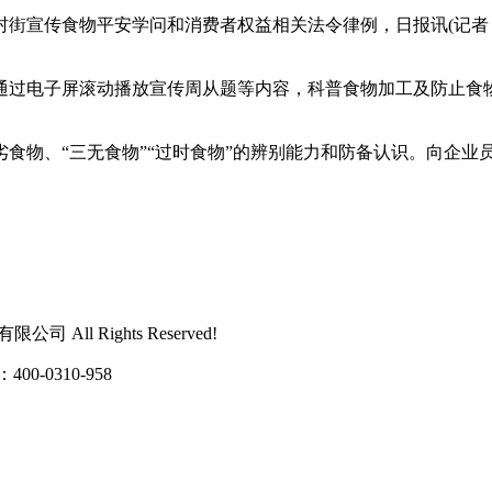
传食物平安学问和消费者权益相关法令律例，日报讯(记者 邢建
过电子屏滚动播放宣传周从题等内容，科普食物加工及防止食物
物、“三无食物”“过时食物”的辨别能力和防备认识。向企业
司 All Rights Reserved!
0310-958