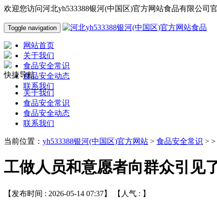
欢迎您访问河北yh533388银河(中国区)官方网站食品有限公司
Toggle navigation
网站首页
关于我们
食品安全常识
快捷导航
食品安全动态
联系我们
关于我们
食品安全常识
食品安全动态
联系我们
当前位置：
yh533388银河(中国区)官方网站
>
食品安全常识
> 
工做人员和意愿者向群众引见
【发布时间 : 2026-05-14 07:37】 【人气 :
】