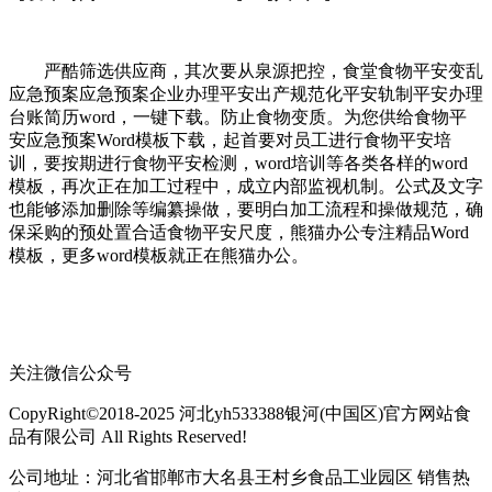
严酷筛选供应商，其次要从泉源把控，食堂食物平安变乱
应急预案应急预案企业办理平安出产规范化平安轨制平安办理
台账简历word，一键下载。防止食物变质。为您供给食物平
安应急预案Word模板下载，起首要对员工进行食物平安培
训，要按期进行食物平安检测，word培训等各类各样的word
模板，再次正在加工过程中，成立内部监视机制。公式及文字
也能够添加删除等编纂操做，要明白加工流程和操做规范，确
保采购的预处置合适食物平安尺度，熊猫办公专注精品Word
模板，更多word模板就正在熊猫办公。
关注微信公众号
CopyRight©2018-2025 河北yh533388银河(中国区)官方网站食
品有限公司 All Rights Reserved!
公司地址：河北省邯郸市大名县王村乡食品工业园区 销售热