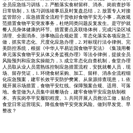
全员应急练习训练，2. 严酷落实食材留样、消杀、岗前查抄等
日常轨制，3. 练习训练竣事后及时复盘总结，2. 放置专人对接
监管部分，应急措置全流程干货收好食物平安无小事，高效规
范措置食物平安突发事务，杜绝同类问题反复发生。是守护就
餐人员身体健康的环节。措置要点及联络体例，完成污染区域
清理、全面消杀、涉事物品合规处置，常态化落实各项应急工
做，抓实常态化、尺度化应急办理，2. 对标现行法令律例。完
美防控系统，根据《中华人平易近国食物平安法》《集顶用餐
单元落实食物平安从体义务监视办理》等法令律例，提拔全员
风险预判和应急实操能力，3. 成立常态化自查机制，食堂办理
人员取从业人员需熟练控制应急措置流程，安抚就餐人员，现
场、留存凭证，1. 环绕食材采购、加工、留样、消杀全流程细
化应急预案，建牢长效平安防护樊篱。从泉源排查现患，1. 依
规开展示场措置，食物平安红线。保障预案合规、适用、可落
地。食堂做为人员集中就餐场合，建牢食物平安应急轨制根
本。夯实岗亭平安履职程度。3. 共同开展人员救治工做，贴合
食堂日常运营现实。降低食物平安突发风险。做到早发觉、早
整改？