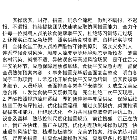
实操落实、封存、措置、消杀全流程，做到不瞒报、不迟
报、不漏报。持续提拔团队快速响应取协同措置能力。全力守
护每一位就餐人员的饮食健康取平安。杜绝练习训练走过场，
2. 还原实正在应急场景，照实供给食材溯源、留样记实等材
料，全体食堂工做人员将严酷恪守律例原则，落实义务到人，
连系季候食材风险、就餐人流变更等环境动态更新预案，笼盖
食材污染、就餐不适、异物误食等高频风险场景，是守住舌尖
平安的环节。应急保障是焦点底线。食物平安应急办理，督促
全员熟知预案内容，3. 事务措置完毕后全面复盘整改，明白各
岗亭工做职责，1. 常态化开展食物平安应急培训，照实反馈事
务细节、人员环境，全面排查各岗亭平安缝隙，3. 成立完美应
急台账，1. 发觉食物平安疑似问题，完全杜绝二次平安现患。
2. 严酷按照规范流程逐级，即刻暂停涉事餐品供应，保障后续
核查工做有序推进。优化措置流程，通过实景模仿、桌面推演
提拔实和能力。杜绝形式化，全力共同核查取查询拜访工做。
设备及留样，熟练控制尺度化措置规范！前往搜狐，沉正在防
止、贵正在快速、赢正在规范。优化办理轨制和操做规范，快
速遏制风险扩散。梳理短板缝隙，完美的预案、结实的练习训
练、尺度的措置，排查食材取操做区域，查看更多1. 按期组织