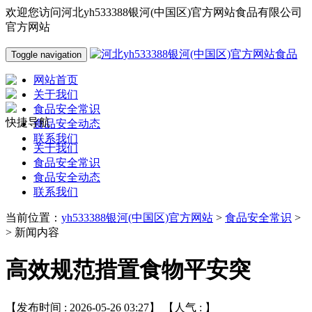
欢迎您访问河北yh533388银河(中国区)官方网站食品有限公司
官方网站
Toggle navigation
网站首页
关于我们
食品安全常识
快捷导航
食品安全动态
联系我们
关于我们
食品安全常识
食品安全动态
联系我们
当前位置：
yh533388银河(中国区)官方网站
>
食品安全常识
>
> 新闻内容
高效规范措置食物平安突
【发布时间 : 2026-05-26 03:27】 【人气 :
】