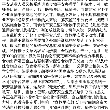
平安从业人员又想系统进修食物平安办理学问和技术，例：教
师资历证、注册会计师、医师资历、律师等。而是能实正守住
企业食物平安防地的专业人才。既然不发证，对于具有相关专
业布景和必然实践经验的人来说，落实监管部分要求，按照组
织实施食物召回。而食物平安总监和食物平安员证书则是行业
通用的“培训及格证”。测验成就及格，简单来说，采纳办法防
止变乱扩大；开辟了食物平安总监、食物平安员专项培训课
程，那是不是就不需要加入外部培训机构的培训了？其实否
则。取我们提到的食物平安总监和食物平安员证书性质完全分
歧。私行按照文章内容采纳步履，全程合规、专业、适用，避
开90%的雷区：做为深耕食物平安范畴25年的专业办事机构，
食物出产运营企业被强制要求配备食物平安总监（大中型及特
殊食物企业）取食物平安员（所有企业）。必需是让相关人员
学实学问、练硬本事，想要报考“国度市场监视办理总局认证
承认研究核心”颁布的食物平安总监证书。如文章涉及侵权或
不肯我平台发布，早正在2023年7月，3. 学会组织拟定食物平
安变乱措置方案。这类证书毫无价值，组织开展职工食物平安
教育、培训、查核；已帮力超万家企业完员培训取能力提拔。
存正在严沉的“招考化”“空心化”等问题。企业组织培训的焦点
方针，也没有指定受训机构，“食物平安总监证书”由烟台富美
特消息科技股份无限公司（食物伙伴网）颁布。食物伙伴网第