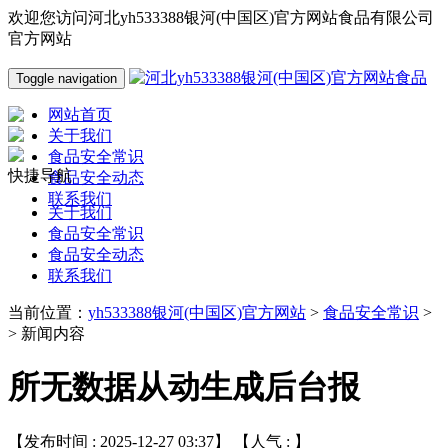
欢迎您访问河北yh533388银河(中国区)官方网站食品有限公司
官方网站
Toggle navigation
网站首页
关于我们
食品安全常识
快捷导航
食品安全动态
联系我们
关于我们
食品安全常识
食品安全动态
联系我们
当前位置：
yh533388银河(中国区)官方网站
>
食品安全常识
>
> 新闻内容
所无数据从动生成后台报
【发布时间 : 2025-12-27 03:37】 【人气 :
】