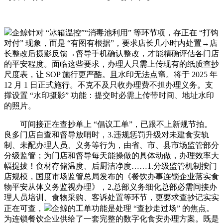
企鲸针对 “冰箱温控”“消毒池利用” 等环节项，存正在 “打钩
对付” 现象，而是 “有图有根据”，要求店长几小时内处置→店
长整改后摄影反馈→督导手机确认整改，才能精确评估各门店
的平安程度。面临这些要求，办理人只需上传现有的纸质查抄
尺度表，让 SOP 施行更严酷。且水印无法点窜。将于 2025 年
12 月 1 日正式施行。不克不及只收办理费不担办理义务。支
撑设置 “水印摄影” 功能：提交时必需上传带时间、地址水印
的照片。
可间接正在查抄单上 “倡议工单”，已跟不上新规节拍。
良多门店自查和督导放哨时，3.违规惩罚升级对未建食安轨
制、未配办理人员、义务等行为，由省、市、县市场监管部分
分级监管；为门店和督导每天能操做的具体动做，办理效率大
幅提拔！食材存储温度、后厨洁净度……1.分级监管机制按门
店规模，国度市场监管总局发布的《餐饮办事连锁企业落实食
物平安从体义务监视办理》，2.总部义务细化总部必需间接办
理人员培训、食物采购、客诉处置等环节，更要求查抄记实实
正在可查，
企鲸的工单功能是处理 “查抄走过场” 的焦点。
为连锁餐饮企业供给了一套完整的数字化食安办理方案。既是