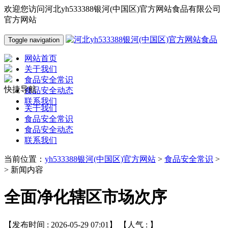
欢迎您访问河北yh533388银河(中国区)官方网站食品有限公司
官方网站
Toggle navigation
网站首页
关于我们
食品安全常识
快捷导航
食品安全动态
联系我们
关于我们
食品安全常识
食品安全动态
联系我们
当前位置：
yh533388银河(中国区)官方网站
>
食品安全常识
>
> 新闻内容
全面净化辖区市场次序
【发布时间 : 2026-05-29 07:01】 【人气 :
】