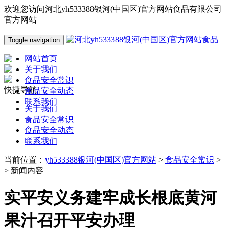
欢迎您访问河北yh533388银河(中国区)官方网站食品有限公司
官方网站
Toggle navigation
网站首页
关于我们
食品安全常识
快捷导航
食品安全动态
联系我们
关于我们
食品安全常识
食品安全动态
联系我们
当前位置：
yh533388银河(中国区)官方网站
>
食品安全常识
>
> 新闻内容
实平安义务建牢成长根底黄河
果汁召开平安办理