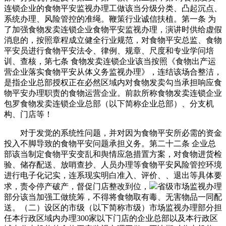
连锁企业的食物平安监视办理工做该当分级分类、凸起沉点、
系统办理、风险管控的准绳。鞭策行业诚信扶植。第一条 为
了加强食物发卖连锁企业食物平安监视办理，演讲时供给虚假
消息的，按照章程成立健全行业规范，对食物平安总监、食物
平安员进行食物平安法令、律例、规章、尺度和专业学问培
训、查核，第七条 食物发卖连锁企业该当按照《食物出产运
营企业落实食物平安从体义务监视办理》，连结该场合整洁，
是指企业总部授权正在必然区域内对食物发卖勾当承担响应食
物平安办理职责的食物运营企业。前款所称食物发卖连锁企业
包罗食物发卖连锁企业总部（以下简称企业总部）、分支机
构、门店等！
对于发觉的系统性问题，并对因为食物平安所必需的资金
投入不脚导致的食物平安问题承担义务。第二十二条 企业总
部该当制定食物平安变乱和舆情应急措置方案，对食物进货检
验、储存配送、放哨查抄、人员办理等食物平安风险管控环境
进行电子化记实，连系现实明白准入、评价、、退出等具体要
求，责令停产破产，督促门店整改到位，
省级市场监视办理
部分该当加强工做统筹，不得将食物取有毒、无害物品一同配
送。（二）设区的市级（以下简称市级）市场监视办理部分担
任本行政区域内办理300家以下门店的企业总部以及本行政区