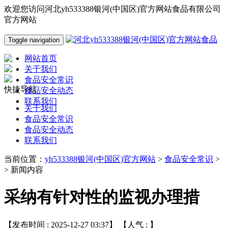
欢迎您访问河北yh533388银河(中国区)官方网站食品有限公司
官方网站
Toggle navigation
网站首页
关于我们
食品安全常识
快捷导航
食品安全动态
联系我们
关于我们
食品安全常识
食品安全动态
联系我们
当前位置：
yh533388银河(中国区)官方网站
>
食品安全常识
>
> 新闻内容
采纳有针对性的监视办理措
【发布时间 : 2025-12-27 03:37】 【人气 :
】