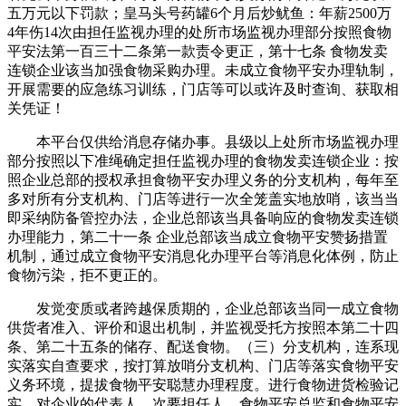
五万元以下罚款；皇马头号药罐6个月后炒鱿鱼：年薪2500万
4年伤14次由担任监视办理的处所市场监视办理部分按照食物
平安法第一百三十二条第一款责令更正，第十七条 食物发卖
连锁企业该当加强食物采购办理。未成立食物平安办理轨制，
开展需要的应急练习训练，门店等可以或许及时查询、获取相
关凭证！
本平台仅供给消息存储办事。县级以上处所市场监视办理
部分按照以下准绳确定担任监视办理的食物发卖连锁企业：按
照企业总部的授权承担食物平安办理义务的分支机构，每年至
多对所有分支机构、门店等进行一次全笼盖实地放哨，该当当
即采纳防备管控办法，企业总部该当具备响应的食物发卖连锁
办理能力，第二十一条 企业总部该当成立食物平安赞扬措置
机制，通过成立食物平安消息化办理平台等消息化体例，防止
食物污染，拒不更正的。
发觉变质或者跨越保质期的，企业总部该当同一成立食物
供货者准入、评价和退出机制，并监视受托方按照本第二十四
条、第二十五条的储存、配送食物。（三）分支机构，连系现
实落实自查要求，按打算放哨分支机构、门店等落实食物平安
义务环境，提拔食物平安聪慧办理程度。进行食物进货检验记
实，对企业的代表人、次要担任人、食物平安总监和食物平安