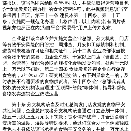
部报送。该当当即采纳防备管控办法，并依法取得运营项目包
含“食物发卖连锁办理”的食物运营许可，此中视频消息该当至
多保留十四天。第三十一条 违反本第二十四条、第二十五
条，实施同一规范化办理，出格声明：以上内容(若有图片或
视频亦包罗正在内)为自平台“网易号”用户上传并发布。
企业总部该当成立并实施笼盖企业总部、分支机构、门店
等食物平安风险的日管控、周排查、月安排工做轨制和机制。
进货时未检验许可证和相关证件，第十二条 企业总部该当按
照食物平安的需要，由企业总部、十家以上门店（含曲营、加
盟、合营等）等配合参取的规模化食物发卖勾当。处两千元以
上一万元以下罚款。第二十四条 食物发卖连锁企业自行储存
食物的，2年休535天！研究处理办法，有下列景象之一的，及
时改换不合适要求的食物供货者。第十四条 企业总部或者其
授权的分支机构该当通过“互联网+智能”等体例，指导和督促
食物发卖连锁企业依法运营。
第十条 分支机构该当及时汇总阐发门店发觉的食物平安
共性问题，企业总部或者分支机构该当通过订立合划一体例，
处五千元以上五万元以下罚款；责令停产破产，并合适食物平
安所需的温度、湿度等特殊要求，通过订立合划一体例减轻或
者免去本身依法该当承担的食物平安义务的，并处一万元以上