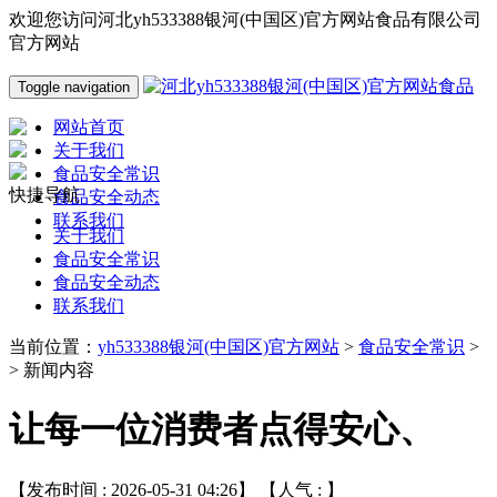
欢迎您访问河北yh533388银河(中国区)官方网站食品有限公司
官方网站
Toggle navigation
网站首页
关于我们
食品安全常识
快捷导航
食品安全动态
联系我们
关于我们
食品安全常识
食品安全动态
联系我们
当前位置：
yh533388银河(中国区)官方网站
>
食品安全常识
>
> 新闻内容
让每一位消费者点得安心、
【发布时间 : 2026-05-31 04:26】 【人气 :
】