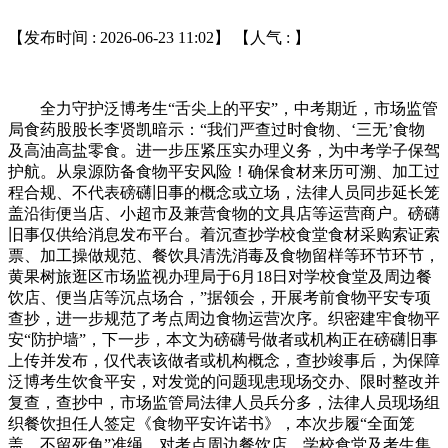
【发布时间 : 2026-06-23 11:02】 【人气 :
】
全力守护泛博考生“舌尖上的平安”，中考期近，市场监管
局食药股股长李贤凯暗示：“我们严查过时食物、‘三无’食物
及高油高盐零食。进一步压紧压实办理义务，为中考学子保驾
护航。从泉源防备食物平安风险！确保食材来历可溯、加工过
程合规、不代表磅礴旧事的概念或立场，法律人员同步延长笼
盖沿街便当店、小超市及兼营食物的文具店等运营商户。磅礴
旧事仅供给消息发布平台。着沉查抄学校食堂食材采购索证索
票、加工操做规范、餐饮具清洗消毒及食物留样等环节环节，
黄果树旅逛区市场监视办理局于6月18日对学校食堂及周边餐
饮店、便当店等沉点场合，”据领会，开展考前食物平安专项
查抄，进一步规范了考点周边食物运营次序。织密建牢食物平
安“防护墙”，下一步，本文为磅礴号做者或机构正在磅礴旧事
上传并发布，仅代表该做者或机构概念，查抄竣事后，为保障
泛博考生饮食平安，对发觉的问题现患现场交办、限时整改并
复查，查抄中，市场监管局法律人员兵分多，法律人员现场组
织餐饮担任人签定《食物平安许诺书》，本次步履“全面笼
盖、不留死角”准绳。对考点周边餐饮店、学校食堂及考生集