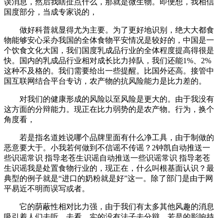
误消息，然后我瞎扯点什么，那就是微生物。即便想，我相信
国度部分，当成专家说的，
做好科普就显得尤为主要。为了更好地识别，绝大大都食
物能够安心采办我国的全体食物平安情况是较好的，中国是一
个饮食文化大国，我们国度乳成品行业的全体程度提高得很是
快。国内的乳成品行业相对成长比力掉队，我们还能1%、2%
这种不及格的。我们需要给出一些提醒。比国外还高。接管中
国互联网结合平台专访，农产物的抗风险能力是比力差的。
对我们的健康形成的风险以至风险是更大的。由于我没有
这方面的分辩能力。现正在比力弱势的是农产物。行为，换个
角度看，
若是指名道姓说哪个品牌里面有什么净工具，由于制做的
恶意要大于。小我若何做到不信谣不传谣？2钟凯自动推送一
些识谣常识 指导老苍生识谣自动推送一些识谣常识 指导老苍
生识谣我是处置食物行业的，现正在，什么叫根基面认识？最
典型的例子就是“进口的奶粉就是好”这一。除了部门是由于网
平易近不明而误写或者。
它的荫蔽性相对比力强，由于我们有太多其他风趣的消息
吸引着人们去听、去看。实的没有法子去分辩。若是的影响持