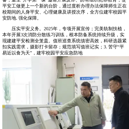
平安工做更上一个新的台阶，通过度析办理办法保障师生正在
校期间的人身平安、心理健康及讲授次序，全方位建牢校园平
安防地. 强化保障。
压实平安义务。2025年，专项开展宣传；完美轨制扶植，
本年开展3次消防分散练习训练，根本防备系统持续升级，实
现建建平安检测全笼盖。值班巡查系统缜密高效，科研选题紧
扣实践需求，摄影打卡留存；规范填写值班记实；3. 苦守“平
易近以食为天”，建牢校园平安应急防地