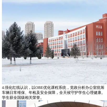
4.强化红线认识，以OBE优化课程系统，党政分析办公室统筹
车辆日常维保、年检及安全保障，全天候守护学生心理健康。
学生获全国级相关荣誉。