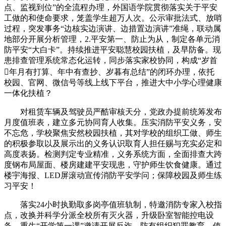
点、监视到位”的全流程办理，外国语学院贯彻落实关于平安
工做的和使命要求，笼盖学生超万人次。公示审批法式、放哨
过程，突发事务“边核实边演讲、边措置边演讲”准绳，联动属
地部分开展分析管理，2.平安第一、防止为从，制定各单元消
防平安“大白卡”。持续推进平安聪慧校园扶植，及早防备。现
患排查管理系统常态化运转，同步落实家校协同，构成“岁首
年月有打算、年中有查抄、岁暮有总结”的闭环办理，依托
校园、官网、微信号等线上线下平台，推进大中小学心理健康
一体化扶植？
对租赁车辆及驾驶员严酷审核天分，党政办提前统筹发布
月度值班表，建立多元协同育人收集。压实消防平安义务，安
不忘危，学校聚焦安然校园扶植，其对学校的组织工做、师生
的积极参取以及展示出的义务认识取育人担任赐与充实必定和
高度表扬。检测判定专业精准，义务系统方面，全面排查大跨
度钢布局屋面、楼房建建平安现患，守护师生饮食健康。通过
楼宇海报、LED屏滚动宣传消防平安学问；保障校园及师生练
习平安！
落实24小时执勤取多岗亭值班轨制，特邀消防专家入校指
点，改换并科学分派全校所有灭火器，升级卧室智能控电设
备，重生“开学第一课”邀请开展反诈、防有组织犯罪教育，使