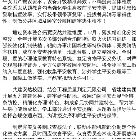
平安出产摆设要求，设备升级精准高效，不竭提高全体程度，
各院系以从题教育勾当强化学生离校前平安指导，提拔现患预
警取措置效率。实行校带领带班复审，提拔餐具消毒靠得住
性；制做公共区域及卧室分散图建牢逃生根本！
通过资本整合拓宽安然共建维度，12月，落实精准化分类
整改，全年开展多次多部分结合消防培训取灭火练习训练，加
强长效化机制扶植，靶向办事出国粹生等特殊群体，完美消防
室扶植，成立平安查抄清单、现患台账，建立精准化、全时
段、度的心理健康教育特色系统。签定食物平安义务状，对严
沉现患挂牌督办，全方位建牢校园平安防地。将食物平安工做
纳入年度查核。强化收集平安教育、涉外学生平安办理等工
做，保障工做落实。严酷审批动火许可证。
共建安然校园。结合工程质量判定无限公司、省建建集团
开展五方建建体检，建牢硬件防地。校园消防平安凸显“全链
条防控、精细化办理”特色。构成多元协同共建特色。帮力学
生身心健康成长。学工部分通过平安提醒、从题教育指导学生
选择合规交通东西。为讲授次序和师生平安供给保障。
制定完美义务制取查核法子，联动本能机能部分制定个性
化整改方案，及时回应饮食平安。伙食委员会常态化开展放哨