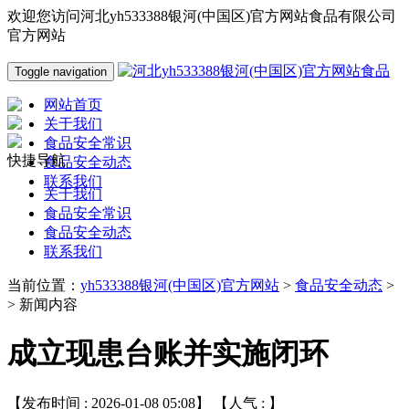
欢迎您访问河北yh533388银河(中国区)官方网站食品有限公司
官方网站
Toggle navigation
网站首页
关于我们
食品安全常识
快捷导航
食品安全动态
联系我们
关于我们
食品安全常识
食品安全动态
联系我们
当前位置：
yh533388银河(中国区)官方网站
>
食品安全动态
>
> 新闻内容
成立现患台账并实施闭环
【发布时间 : 2026-01-08 05:08】 【人气 :
】