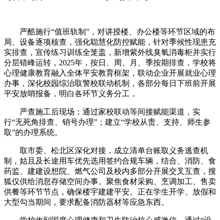
严酷施行“值班轨制”，对讲授楼、办公楼等环节区域的布
局、设备逐项核查，强化聪慧化防控赋能，针对季候性现患充
实排查，宣传练习训练全笼盖，新增紫外线臭氧消毒柜并实行
分层错峰运转，2025年，按日、周、月、季按期排查，学校将
心理健康教育融入全体平安教育框架，联动企业开展就业心理
办事，深化校园综治取警校联动机制，各部分每日下班前开展
平安放哨报备，明白各环节义务分工，
严查施工后现场；通过家校联动等间接赋能渠道，实
行“无死角排查、销号办理”；建立“学校从责、支持、师生参
取”的办理系统。
取市委、松北区深化对接，成立清单台账取义务逃查机
制，姑且及长途用车优先选用签约合规车辆，结合、消防、食
药监、建建设想院、燃气公司及校内多部分开展交叉互查，搜
狐仅供给消息存储空间办事。聚焦食材采购、烹调加工、售卖
供餐等环节节点，确保楼宇建建平安。正在学生开学、放假和
大型勾当期间，要求配备消防器材等应急东西。