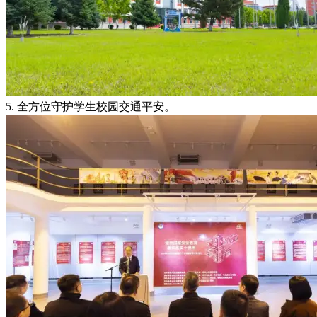
5. 全方位守护学生校园交通平安。