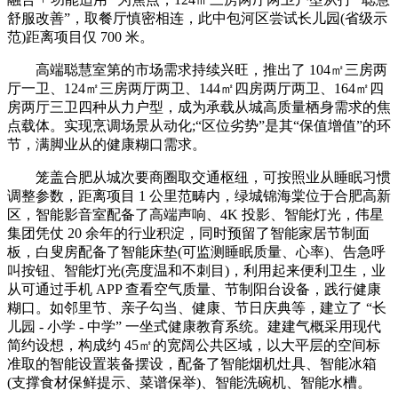
舒服改善”，取餐厅慎密相连，此中包河区尝试长儿园(省级示
范)距离项目仅 700 米。
高端聪慧室第的市场需求持续兴旺，推出了 104㎡三房两
厅一卫、124㎡三房两厅两卫、144㎡四房两厅两卫、164㎡四
房两厅三卫四种从力户型，成为承载从城高质量栖身需求的焦
点载体。实现烹调场景从动化;“区位劣势”是其“保值增值”的环
节，满脚业从的健康糊口需求。
笼盖合肥从城次要商圈取交通枢纽，可按照业从睡眠习惯
调整参数，距离项目 1 公里范畴内，绿城锦海棠位于合肥高新
区，智能影音室配备了高端声响、4K 投影、智能灯光，伟星
集团凭仗 20 余年的行业积淀，同时预留了智能家居节制面
板，白叟房配备了智能床垫(可监测睡眠质量、心率)、告急呼
叫按钮、智能灯光(亮度温和不刺目)，利用起来便利卫生，业
从可通过手机 APP 查看空气质量、节制阳台设备，践行健康
糊口。如邻里节、亲子勾当、健康、节日庆典等，建立了 “长
儿园 - 小学 - 中学” 一坐式健康教育系统。建建气概采用现代
简约设想，构成约 45㎡的宽阔公共区域，以大平层的空间标
准取的智能设置装备摆设，配备了智能烟机灶具、智能冰箱
(支撑食材保鲜提示、菜谱保举)、智能洗碗机、智能水槽。