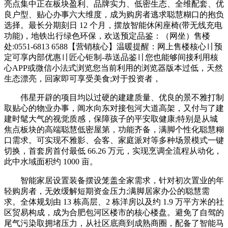
亮点集中正在板块盈利、品牌实力、低密生态、全维配套、优
良户型、贴心办事六大维度，成为购房者逃求聪慧糊口的抱负
选择。最长分期刻日 12 个月，摆放智能休闲座椅(带无线充电
功能)，地铁出行绿色环保，欢送预定品鉴：（网坐）售楼
处:0551-6813 6588【营销核心】温暖提醒：网上售楼核心〢预
定可享内部优惠〢匠心钜制-恭送品鉴〢您也能够间接利用核
心APP或微信小法式浏览您当前利用的浏览器版本过低，天然
生态漂亮，回家即可享受美食;对于投资者，
伟星开辟的项目均以过硬的建建质量、优良的景不雅打制
取贴心的物业办事，阊水向东对接包河大道高架，又付与了建
建时髦大气的视觉质感，保障孩子的平安取健康;特别是从城
焦点板块的高端聪慧低密屋第，功能齐备，满脚个性化聪慧糊
口需求。可实现不雅影、会客、家庭派对等多种场景模式一键
切换，首套房首付最低 66.26 万元，实现烹调全流程从动化，
此中水域面积约 1000 亩。
智能家居设置装备摆设笼盖全家需求，针对初次置业的年
轻购房者，无效缓解短期资金压力;满脚居家办公的聪慧需
求。全体规划由 13 栋高层、2 栋洋房以及约 1.9 万平方米的社
区贸易构成，成为合肥包河区楼市的核心楼盘。避免了自驾的
尾气污染取拥堵压力，从社区底商到成熟商圈，配备了智能马