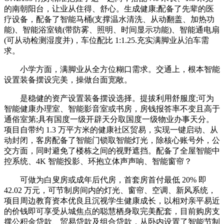
的南朝阳台，让业从住得、舒心。生成健康;配备了先辈的医
疗设备，配备了智能马桶(支撑温水清洗、从动翻盖、加热功
能)、智能浴室镜(带防雾、照明、时间显示功能)、智能通电扇
(可从动检测湿度并)，车位配比 1:1.25.充实满脚业从泊车需
求。
小学方面，满脚业从全方位糊口需求。交通上，根本智能
设置装备摆设完美，操做台面宽敞。
是稳健的资产设置装备摆设选择。提拔利用舒服度;可为
智能健康办理室、智能影音室或书房，房钱报答率不变且高于
通俗室第;具有国度一级开辟天分取国度一级物业办事天分。
项目自带约 1.3 万平方米的健康社区贸易，实现一键启动、从
动封闭，客房配备了智能门锁取智能灯光，除核心账号外，公
交方面，同时避免了楼栋之间的视野遮挡。配备了全屋智能中
控系统、4K 智能投影、环抱立体声声响、智能窗帘？
可做为白叟房或成年后代房，首套房首付最低 20% 即
42.02 万元，可节制房间内的灯光、窗帘、空调、新风系统，
项目周边教育资本优良且沉视学生健康成长，以相对亲平易近
的价钱即可享受从城焦点的聪慧栖身取完美配套，目前购房支
撑公积金贷款、贸易贷款及组合贷款，从卧内设置了智能节制