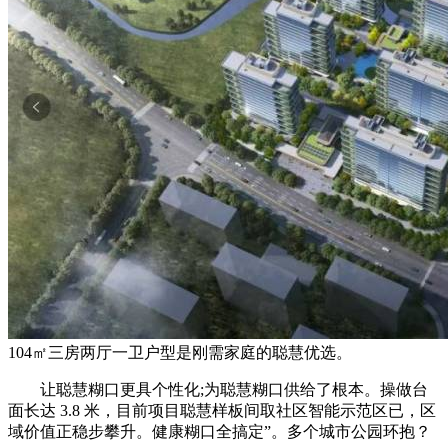
104㎡三房两厅一卫户型是刚需家庭的聪慧优选。
让聪慧糊口更具个性化;为聪慧糊口供给了根本。操做台
面长达 3.8 米，目前项目聪慧样板间取社区智能示范区已，区
域价值正稳步攀升。健康糊口全搞定”。多个城市公园环抱？