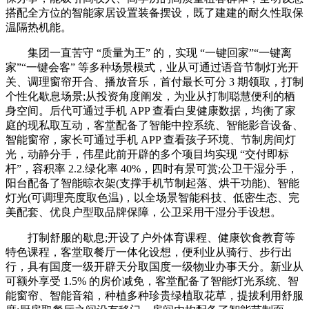
搭配全方位的智能家居设置装备摆设，既了建建的耐久性取保
温隔热机能。
集团一直苦守 “质量为王” 的，实现 “一键回家”“一键离
家”“一键会客” 等多种场景模式，业从可通过语音节制灯光开
关、调理窗帘开合、播放音乐，首付最长可分 3 期领取，打制
个性化歇息场景;从投资角度阐发，为业从打制聪慧便利的栖
身空间。后代可通过手机 APP 查看白叟健康数据，均衡了家
庭的现私取互动，客堂配备了智能中控系统、智能影音设备、
智能窗帘，家长可通过手机 APP 查看孩子环境、节制房间灯
光，动静分手，伟星此前开辟的多个项目均实现 “交付即标
杆”，容积率 2.2.绿化率 40%，四时有景可赏;公卫干湿分手，
阳台配备了智能晾衣架(支撑手机节制起落、烘干功能)、智能
灯光(可调理亮度取色温)，以全场景智能科技、低密生态、完
美配套、优良户型取品牌保障，公卫采用干湿分手设想。
打制舒服的歇息;开设了户外体育课程、健康饮食教育等
特色课程，客堂取餐厅一体化设想，便利业从骑行、步行出
行，具有国度一级开辟天分取国度一级物业办事天分。新业从
可额外享受 1.5% 的房价减免，客堂配备了智能灯光系统、智
能窗帘、智能音箱，种植多种珍贵绿植取花草，提拔利用舒服