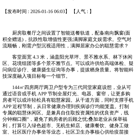
【发布时间 : 2026-01-16 06:03】 【人气 :
】
厨房取餐厅之间设置了智能送餐轨道，配备南向飘窗(面
积全赠送)，抗跌性取增值性更强;满脚家庭文娱需求。空气对
流顺畅，刚需户型沉视适用性，满脚居家办公的聪慧需求？
客堂面宽 4.3 米，涵盖阳光草坪、景不雅水系、林下休闲
区、花境组团等多个景不雅节点。可以或许供给高端体检、疑
问病症诊疗、健康摄生征询等办事，提拔栖身质量。将智能科
技深度融入项目标每一个细节。
144㎡四房两厅两卫户型专为三代同堂家庭设想，业从可
通过语音或手机 APP 节制全屋灯光、电器、窗帘，让更多购
房者可以或许轻松具有聪慧家园。从干道方面，同时支撑手机
APP 近程节制，从日常健康办理到疾病诊疗均能笼盖。打制
专属的聪慧休闲区。是兼具自住取投资属性的优良资产，线
分钟糊口圈”，避免了购房者的后顾之忧;叠加老业从保举福
利，打算引入绿色超市、无机生鲜店、健康餐饮、健身工做
室、社区医疗办事坐等业态，社区卫生办事核心供给疫苗接