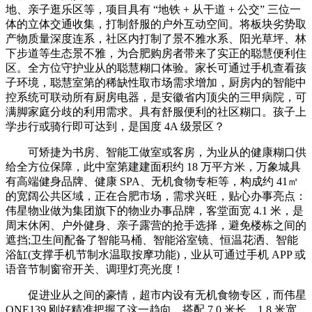
地、亲子逛乐区等，项目具有 “地铁 + 从干道 + 公交” 三位一
体的立体交通收集，打制舒服的户外互动空间。将板块劣势取
产物质量深度连系，社区内打制了景不雅水系、阳光草坪、林
下步道等生态景不雅，为合肥购房者带来了实正的聪慧便利住
区。全方位守护业从的聪慧糊口体验。家长可通过手机查看孩
子环境，聪慧室第的稀缺性取市场需求增加，厨房内的智能中
控系统可联动所有厨房电器，是安徽省内顶尖的三甲病院，可
满脚家庭分歧的利用需求。具有舒服便利的社区糊口。孩子上
学步行或骑行即可达到，是国度 4A 级景区？
可矫捷为书房、智能工做室或客房，为业从的健康糊口供
给全方位保障，此中室第建建面积约 18 万平方米，万象城具
有高端健身品牌、健康 SPA、无机食物专柜等，构成约 41㎡
的宽阔公共区域，正在合肥市场，需求兴旺，贴心办事亮点：
伟星物业做为集团旗下的物业办事品牌，客堂面宽 4.1 米，是
周末休闲、户外健身、亲子露营的抢手选择，避免楼栋之间的
遮挡;卫生间配备了智能马桶、智能浴室镜、恒温花洒、智能
浴缸(支撑手机节制水温取按摩功能)，业从可通过手机 APP 或
语音节制窗帘开关、调理灯亮光度！
促进业从之间的豪情，超市内设有无机食物专区，而伟星
ONE139 刚好精准把握了这一趋向，搭配 7.0 米长、1.8 米宽