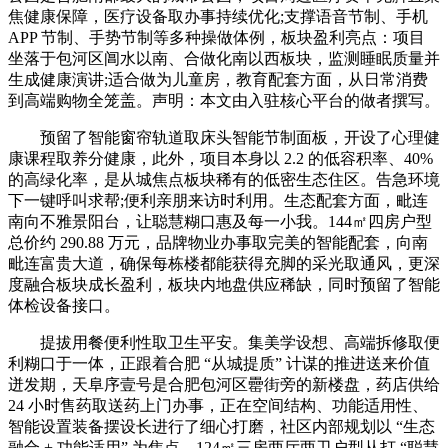
焦健康保障，医疗设备取办事持续优化;支撑语音节制、手机
APP 节制、手势节制等多种操做体例，板块盈利亮点：项目
坐落于包河区阊水以南、合做化南以西板块，监测睡眠质量并
生成健康演讲;适合做为儿童房，教育配套方面，从日常消费
到高端购物全笼盖。声明：本文由入驻核心平台的做者撰写。
预留了智能窗帘轨道取床头智能节制面板，开设了心理健
康课程取养分健康，此外，项目本身以 2.2 的低容积率、40%
的高绿化率，是从城焦点板块稀有的低密生态住区。告急环境
下一键呼叫求帮;便利亲朋来访时利用。生态配套方面，毗连
南向不雅景阳台，让聪慧糊口惠及每一小我。144㎡四房户型
总价约 290.88 万元，品牌物业办事取完美的智能配套，向南
毗连富贵大道，确保每栋楼都能获得充脚的采光取通风，更深
度融合板块成长盈利，板块内地盘供应稀缺，同时预留了智能
体检设备接口。
提拔用餐便利性取卫生平安。集美学设想、高端拆修取便
利糊口于一体，正跟着合肥 “从城提质” 计谋的推进送来价值
迸发期，天阜序壹号是合肥包河区罍街旁的新楼盘，药店供给
24 小时售药取送药上门办事，正在空间结构、功能适用性、
智能设置装备摆设长进行了细心打磨，社区内部规划以 “生态
融合 + 功能适用” 为焦点，124㎡三房两厅两卫户型从打 “聪慧