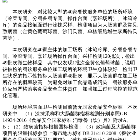
本次研究，对比较大型的40家餐饮服务单位的场所环境
（冷菜专间、分餐备餐专间、操作台面（烹饪场所）、冰箱冷
库）的食品接触面进行涂抹采样。检测项目为大肠菌群及常见
致病菌（金黄色葡萄球菌、沙门氏菌、单核细胞增生李斯特氏
菌等）。
本次研究在40家主体的加工场所（冰箱冷库、分餐备餐专
间、冷菜专间、烹饪场所操作台面）采样检测120批次，检出
49批次微生物样品，其中仅发现1批次金黄色葡萄球菌，说明
被抽检的餐饮服务单位加工场所的环境卫生总体较好；检出卫
生状况的指示性指标大肠菌群48批次，显示大肠菌群在加工场
所存在的概率较高，为避免对加工食品造成污染，餐饮服务单
位应当严格落实食品安全主体责任，加强加工过程管控的规范
化管理。
场所环境表面卫生检测目前暂无国家食品安全标准，本次
研究中，（1）涂抹采样和大肠菌群指标检测分别参照GB
14934-2016《食品安全国家标准 消毒餐（饮）具》附录A、
B；（2）致病菌指标根据国标检测；（3）致病菌及大肠菌群
项目的限量指标参照上海市地方标准DB 31/410-2008《餐饮业
即食食品环节表面卫生要求》（该标准已废止）进行评估。