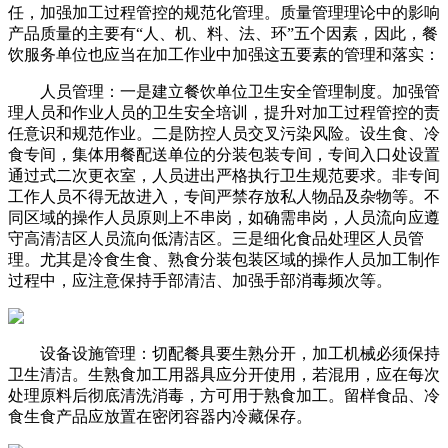
任，加强加工过程管控的规范化管理。质量管理理论中的影响
产品质量的主要有“人、机、料、法、环”五个因素，因此，餐
饮服务单位也应当在加工作业中加强这五要素的管理和落实：
人员管理：一是建立餐饮单位卫生安全管理制度。加强管
理人员和作业人员的卫生安全培训，提升对加工过程管控的责
任意识和规范作业。二是防控人员交叉污染风险。设生食、冷
食专间，集体用餐配送单位的分装包装专间，专间入口处设置
通过式二次更衣室，人员进出严格执行卫生规范要求。非专间
工作人员不得无故进入，专间严禁存放私人物品及杂物等。不
同区域的操作人员原则上不串岗，如确需串岗，人员流向应遵
守高清洁区人员流向低清洁区。三是细化食品处理区人员管
理。尤其是冷食生食、熟食分装包装区域的操作人员加工制作
过程中，应注意保持手部清洁、加强手部消毒频次等。
设备设施管理：切配餐具要生熟分开，加工机械必须保持
卫生清洁。生熟食加工用器具应分开使用，若混用，应在每次
处理原料后彻底清洗消毒，方可用于熟食加工。留样食品、冷
食生食产品应放置在密闭容器内冷藏保存。