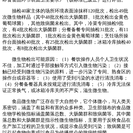
抽检40家主体的场所环境表面涂抹样120批次，检出49批
次微生物样品（其中48批次检出大肠菌群、1批次检出金黄色
葡萄球菌），其他致病菌未检出。其中，冷菜专间抽检9批
次，有4批次检出大肠菌群；分餐备餐专间抽检31批次，有11
批次检出大肠菌群、1批次检出金黄色葡萄球菌；烹饪场所操
作台面抽检40批次，有25批次检出大肠菌群；冰箱冷库抽检40
批次，有8批次检出大肠菌群。
微生物检出可能原因：（1）餐饮操作人员个人卫生状况
不佳，加工时通过手部接触等方式引入微生物污染；（2）接
触已经受到微生物污染的原料，进一步污染了专间、熟食区的
操作台或容器等；（3）使用了受到污染的水进行清洗消毒；
（4）分餐备餐器具未按规定进行清洗消毒；（5）冷库无法保
证正常换气，或冰箱冷库关闭不严实，滋生微生物。
食品微生物广泛存在于大自然中，它个体微小，与人类关
系密切，涵盖了有益和有害的众多种类。卫生部颁布的食品微
生物学检验指标涵盖菌落总数、大肠菌群和致病菌等。其中菌
落总数和大肠菌群是指示性微生物指标，主要用于反映食品在
生产加工过程的卫生状况，或提示食品受到污染；致病菌是可
以引起食物中毒或以食品为传播媒介的致病性细菌。