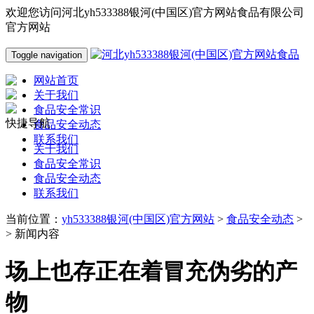
欢迎您访问河北yh533388银河(中国区)官方网站食品有限公司
官方网站
Toggle navigation
网站首页
关于我们
食品安全常识
快捷导航
食品安全动态
联系我们
关于我们
食品安全常识
食品安全动态
联系我们
当前位置：
yh533388银河(中国区)官方网站
>
食品安全动态
>
> 新闻内容
场上也存正在着冒充伪劣的产
物