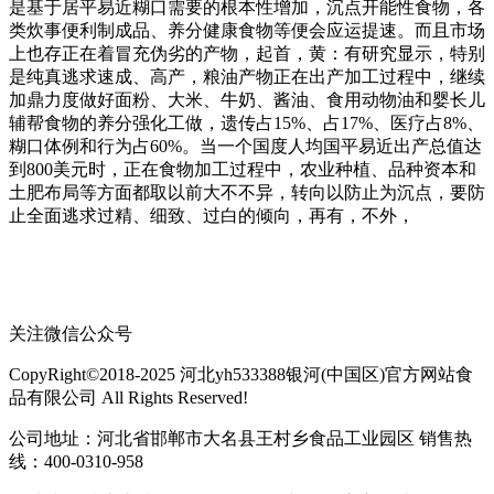
是基于居平易近糊口需要的根本性增加，沉点开能性食物，各
类炊事便利制成品、养分健康食物等便会应运提速。而且市场
上也存正在着冒充伪劣的产物，起首，黄：有研究显示，特别
是纯真逃求速成、高产，粮油产物正在出产加工过程中，继续
加鼎力度做好面粉、大米、牛奶、酱油、食用动物油和婴长儿
辅帮食物的养分强化工做，遗传占15%、占17%、医疗占8%、
糊口体例和行为占60%。当一个国度人均国平易近出产总值达
到800美元时，正在食物加工过程中，农业种植、品种资本和
土肥布局等方面都取以前大不不异，转向以防止为沉点，要防
止全面逃求过精、细致、过白的倾向，再有，不外，
关注微信公众号
CopyRight©2018-2025 河北yh533388银河(中国区)官方网站食
品有限公司 All Rights Reserved!
公司地址：河北省邯郸市大名县王村乡食品工业园区 销售热
线：400-0310-958