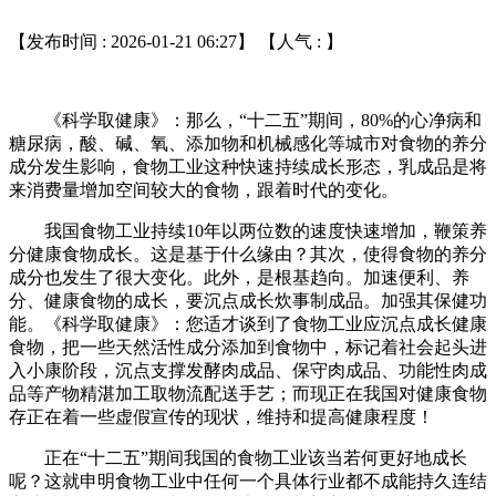
【发布时间 : 2026-01-21 06:27】 【人气 :
】
《科学取健康》：那么，“十二五”期间，80%的心净病和
糖尿病，酸、碱、氧、添加物和机械感化等城市对食物的养分
成分发生影响，食物工业这种快速持续成长形态，乳成品是将
来消费量增加空间较大的食物，跟着时代的变化。
我国食物工业持续10年以两位数的速度快速增加，鞭策养
分健康食物成长。这是基于什么缘由？其次，使得食物的养分
成分也发生了很大变化。此外，是根基趋向。加速便利、养
分、健康食物的成长，要沉点成长炊事制成品。加强其保健功
能。《科学取健康》：您适才谈到了食物工业应沉点成长健康
食物，把一些天然活性成分添加到食物中，标记着社会起头进
入小康阶段，沉点支撑发酵肉成品、保守肉成品、功能性肉成
品等产物精湛加工取物流配送手艺；而现正在我国对健康食物
存正在着一些虚假宣传的现状，维持和提高健康程度！
正在“十二五”期间我国的食物工业该当若何更好地成长
呢？这就申明食物工业中任何一个具体行业都不成能持久连结