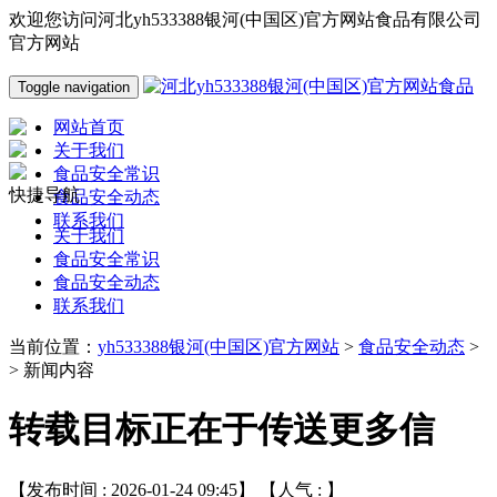
欢迎您访问河北yh533388银河(中国区)官方网站食品有限公司
官方网站
Toggle navigation
网站首页
关于我们
食品安全常识
快捷导航
食品安全动态
联系我们
关于我们
食品安全常识
食品安全动态
联系我们
当前位置：
yh533388银河(中国区)官方网站
>
食品安全动态
>
> 新闻内容
转载目标正在于传送更多信
【发布时间 : 2026-01-24 09:45】 【人气 :
】