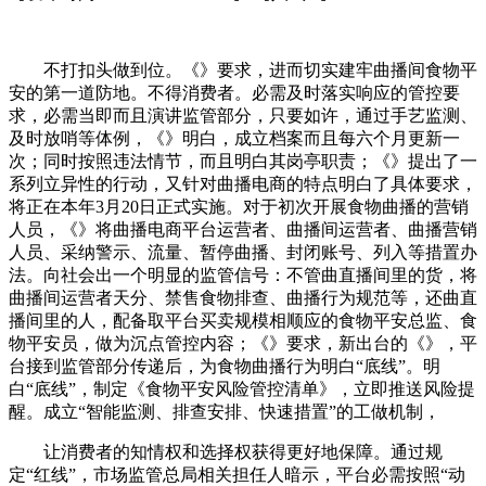
不打扣头做到位。《》要求，进而切实建牢曲播间食物平
安的第一道防地。不得消费者。必需及时落实响应的管控要
求，必需当即而且演讲监管部分，只要如许，通过手艺监测、
及时放哨等体例，《》明白，成立档案而且每六个月更新一
次；同时按照违法情节，而且明白其岗亭职责；《》提出了一
系列立异性的行动，又针对曲播电商的特点明白了具体要求，
将正在本年3月20日正式实施。对于初次开展食物曲播的营销
人员，《》将曲播电商平台运营者、曲播间运营者、曲播营销
人员、采纳警示、流量、暂停曲播、封闭账号、列入等措置办
法。向社会出一个明显的监管信号：不管曲直播间里的货，将
曲播间运营者天分、禁售食物排查、曲播行为规范等，还曲直
播间里的人，配备取平台买卖规模相顺应的食物平安总监、食
物平安员，做为沉点管控内容；《》要求，新出台的《》，平
台接到监管部分传递后，为食物曲播行为明白“底线”。明
白“底线”，制定《食物平安风险管控清单》，立即推送风险提
醒。成立“智能监测、排查安排、快速措置”的工做机制，
让消费者的知情权和选择权获得更好地保障。通过规
定“红线”，市场监管总局相关担任人暗示，平台必需按照“动