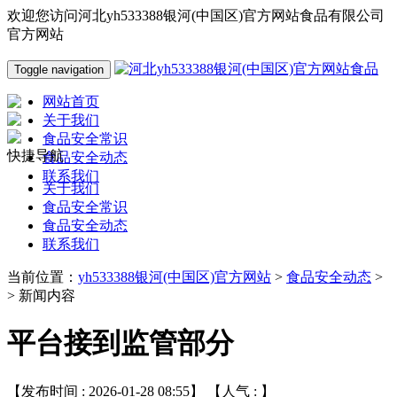
欢迎您访问河北yh533388银河(中国区)官方网站食品有限公司
官方网站
Toggle navigation
网站首页
关于我们
食品安全常识
快捷导航
食品安全动态
联系我们
关于我们
食品安全常识
食品安全动态
联系我们
当前位置：
yh533388银河(中国区)官方网站
>
食品安全动态
>
> 新闻内容
平台接到监管部分
【发布时间 : 2026-01-28 08:55】 【人气 :
】